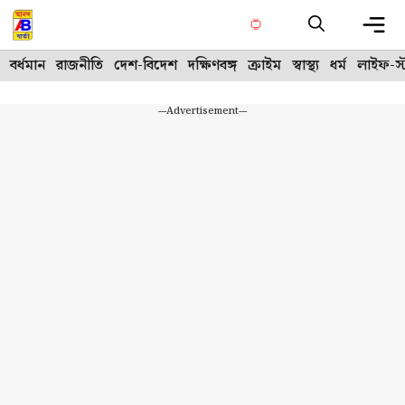
Skip
to
content
Me
বর্ধমান
রাজনীতি
দেশ-বিদেশ
দক্ষিণবঙ্গ
ক্রাইম
স্বাস্থ্য
ধর্ম
লাইফ-স্
---Advertisement---