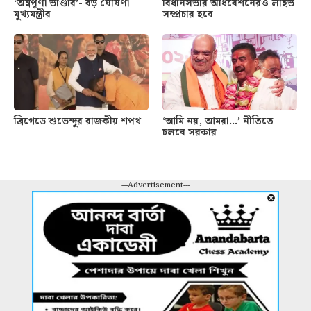
‘অন্নপূর্ণা ভাণ্ডার’- বড় ঘোষণা
বিধানসভার অধিবেশনেরও লাইভ
মুখ্যমন্ত্রীর
সম্প্রচার হবে
ব্রিগেডে শুভেন্দুর রাজকীয় শপথ
‘আমি নয়, আমরা…’ নীতিতে
চলবে সরকার
---Advertisement---