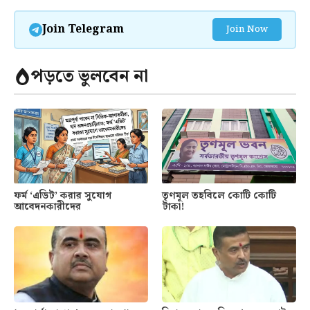
Join Telegram
Join Now
পড়তে ভুলবেন না
ফর্ম ‘এডিট’ করার সুযোগ
তৃণমূল তহবিলে কোটি কোটি
আবেদনকারীদের
টাকা!