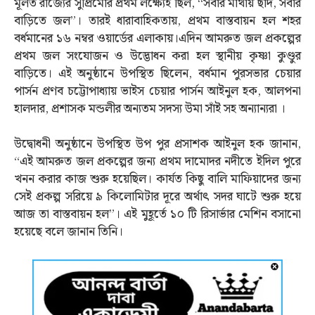
মূলত রাজ্যের সুপ্রিমোর প্রথম লক্ষ্যেই ছিল, “সবার মাথায় ছাদ, সবার
বাড়িতে জল”। তারই ধারাবাহিকতায়, প্রথম বাস্তবায়ন হল শহর
বর্ধমানের ১৬ নম্বর ওয়ার্ডের এলাকায়।এদিন আমরুত জল প্রকল্পের
প্রথম জল সংযোজন ও উদ্ভোধন করা হল স্থানীয় কৃষ্ণা কুণ্ডুর
বাড়িতে। এই অনুষ্ঠানে উপস্থিত ছিলেন, বর্ধমান পুরসভার চেয়ার
পার্সন প্রণব চট্টোপাধ্যায় ভাইস চেয়ার পার্সন আইনুল হক, আলপনা
হালদার, প্রশাসক মন্ডলীর অন্যতম সদস্য উমা সাঁই সহ অন্যান্যরা ।
উদ্বোধনী অনুষ্ঠানে উপস্থিত উপ পুর প্রসাশক আইনুল হক জানান,
“এই আমরুত জল প্রকল্পের জন্য প্রথম দামোদর নদীতে ইদিল পুরে
খনন করার কাজ শুরু হয়েছিল। কার্যত কিছু বালি মাফিয়াদের জন্য
সেই প্রকল্প সরিয়ে ৯ কিলোমিটার দূরে অর্থাত্‍ সদর ঘাটে শুরু হয়ে
আজ তা বাস্তবায়ন হল”। এই মুহূর্তে ১০ টি রিসার্ভার মেশিন বসানো
হয়েছে বলে জানান তিনি।