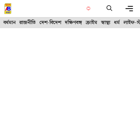
Skip
to
content
Me
বর্ধমান
রাজনীতি
দেশ-বিদেশ
দক্ষিণবঙ্গ
ক্রাইম
স্বাস্থ্য
ধর্ম
লাইফ-স্