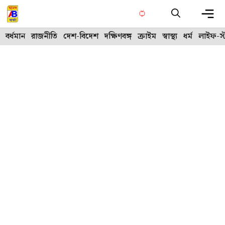
Skip
to
content
Me
বর্ধমান
রাজনীতি
দেশ-বিদেশ
দক্ষিণবঙ্গ
ক্রাইম
স্বাস্থ্য
ধর্ম
লাইফ-স্