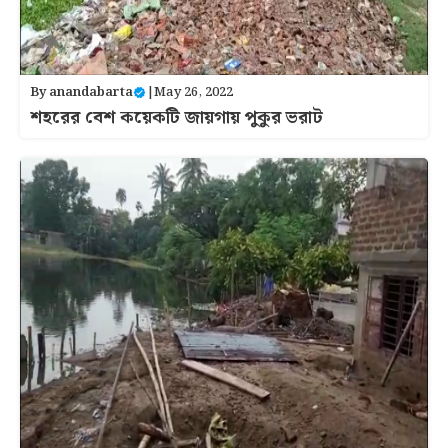
By
anandabarta
|
May 26, 2022
শহরের বেশ কয়েকটি জায়গায় পুকুর ভরাট