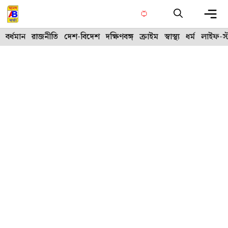
Skip
to
content
Me
বর্ধমান
রাজনীতি
দেশ-বিদেশ
দক্ষিণবঙ্গ
ক্রাইম
স্বাস্থ্য
ধর্ম
লাইফ-স্