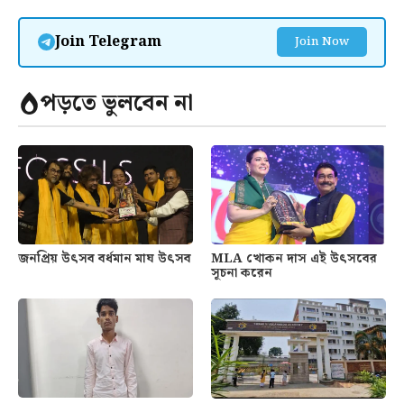
Join Telegram
Join Now
পড়তে ভুলবেন না
জনপ্রিয় উৎসব বর্ধমান মাঘ উৎসব
MLA খোকন দাস এই উৎসবের
সূচনা করেন