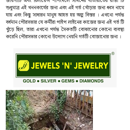
জায়গাটি এবং রিলায়েন্স শপিংমলে সামনের যাতায়াতের রাস্তা টি
শুধুমাত্র এই খননকার্যের জন্য এবং এই গর্ত খোঁড়ার জন্য ধ্বস নামে
যায় এবং কিছু সাধারন মানুষ আহত হয় অল্প বিস্তর । এখনো পর্যন্ত
বর্ধমান পৌরসভার যে কর্মীরা পাইপ লাইনের কাজের জন্য এই গর্ত টি
খুঁড়ে ছিল, তারা এখনো পর্যন্ত সৈকতটি বোঝানোর কোনো ব্যবস্থা
করেনি পৌরসভার কোনো উদ্যোগ নেয়নি গর্তটি বোজানোর জন্য ।