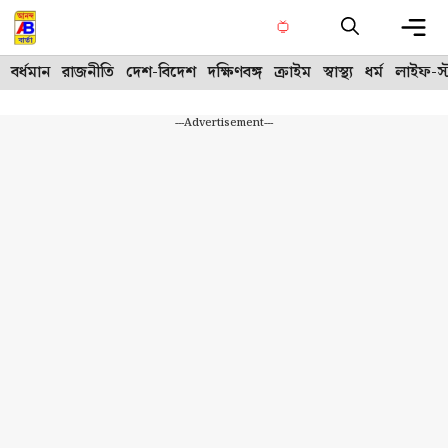
Skip
to
content
Me
বর্ধমান
রাজনীতি
দেশ-বিদেশ
দক্ষিণবঙ্গ
ক্রাইম
স্বাস্থ্য
ধর্ম
লাইফ-স্
---Advertisement---