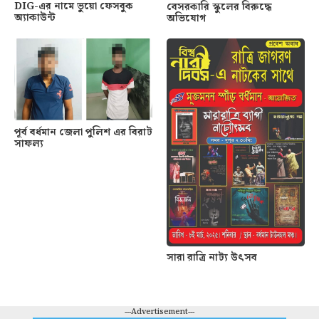
DIG-এর নামে ভুয়ো ফেসবুক
বেসরকারি স্কুলের বিরুদ্ধে
অ্যাকাউন্ট
অভিযোগ
পূর্ব বর্ধমান জেলা পুলিশ এর বিরাট
সাফল্য
সারা রাত্রি নাট্য উৎসব
---Advertisement---