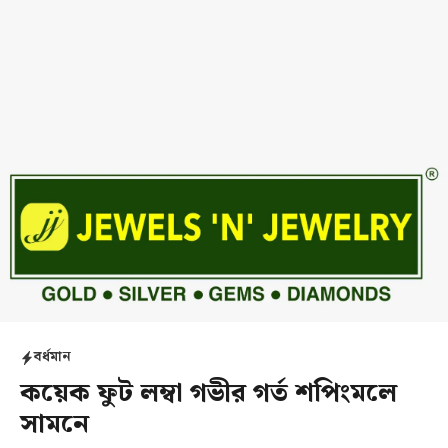
বর্ধমান
কয়েক ফুট লম্বা গভীর গর্ত শপিংমলে
সামনে