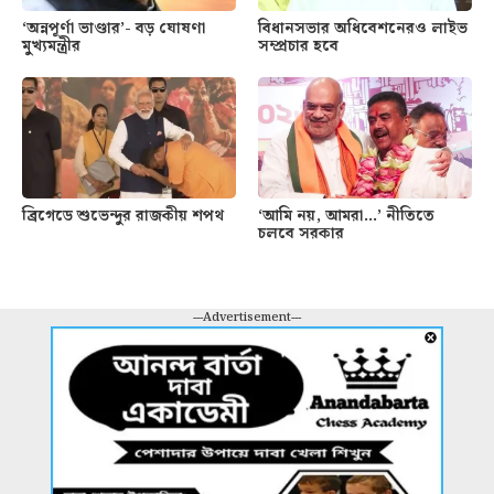
‘অন্নপূর্ণা ভাণ্ডার’- বড় ঘোষণা
বিধানসভার অধিবেশনেরও লাইভ
মুখ্যমন্ত্রীর
সম্প্রচার হবে
ব্রিগেডে শুভেন্দুর রাজকীয় শপথ
‘আমি নয়, আমরা…’ নীতিতে
চলবে সরকার
---Advertisement---