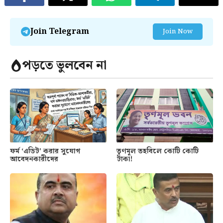
Join Telegram
Join Now
পড়তে ভুলবেন না
ফর্ম ‘এডিট’ করার সুযোগ
তৃণমূল তহবিলে কোটি কোটি
আবেদনকারীদের
টাকা!