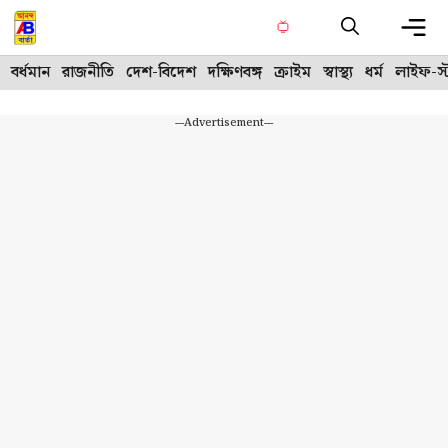
Skip
to
content
Me
বর্ধমান
রাজনীতি
দেশ-বিদেশ
দক্ষিণবঙ্গ
ক্রাইম
স্বাস্থ্য
ধর্ম
লাইফ-স্
---Advertisement---