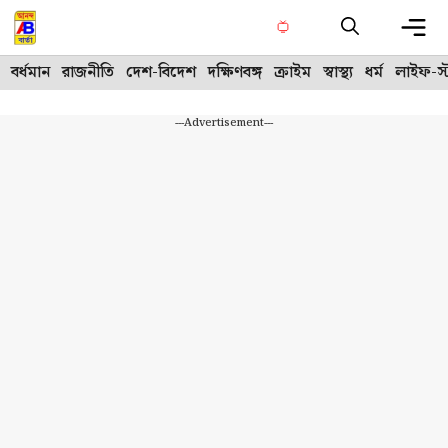
Skip
to
content
Me
বর্ধমান
রাজনীতি
দেশ-বিদেশ
দক্ষিণবঙ্গ
ক্রাইম
স্বাস্থ্য
ধর্ম
লাইফ-স্
---Advertisement---