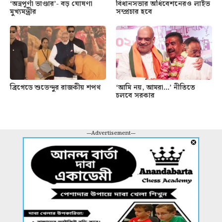
‘অন্নপূর্ণা ভাণ্ডার’- বড় ঘোষণা
বিধানসভার অধিবেশনেরও লাইভ
মুখ্যমন্ত্রীর
সম্প্রচার হবে
ব্রিগেডে শুভেন্দুর রাজকীয় শপথ
‘আমি নয়, আমরা…’ নীতিতে
চলবে সরকার
---Advertisement---