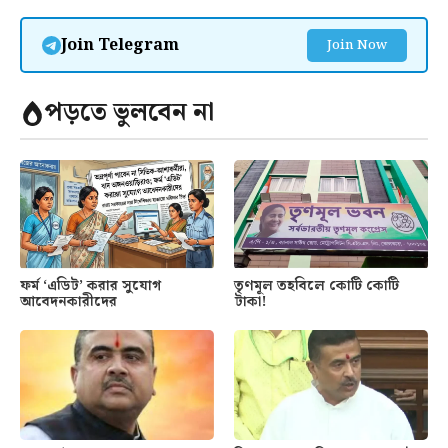
Join Telegram
Join Now
পড়তে ভুলবেন না
ফর্ম ‘এডিট’ করার সুযোগ
তৃণমূল তহবিলে কোটি কোটি
আবেদনকারীদের
টাকা!