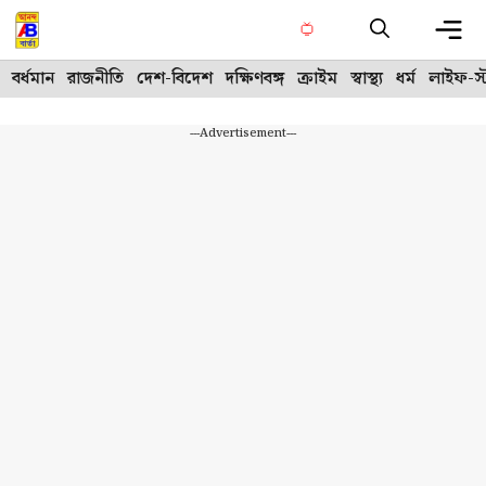
Skip
to
content
Me
বর্ধমান
রাজনীতি
দেশ-বিদেশ
দক্ষিণবঙ্গ
ক্রাইম
স্বাস্থ্য
ধর্ম
লাইফ-স্
---Advertisement---