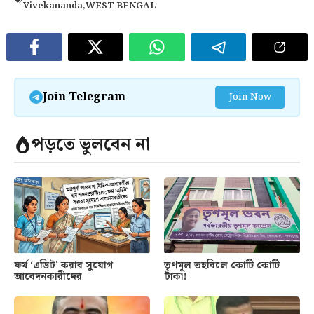
Vivekananda
,
WEST BENGAL
Join Telegram
Join Now
পড়তে ভুলবেন না
ফর্ম ‘এডিট’ করার সুযোগ
তৃণমূল তহবিলে কোটি কোটি
আবেদনকারীদের
টাকা!