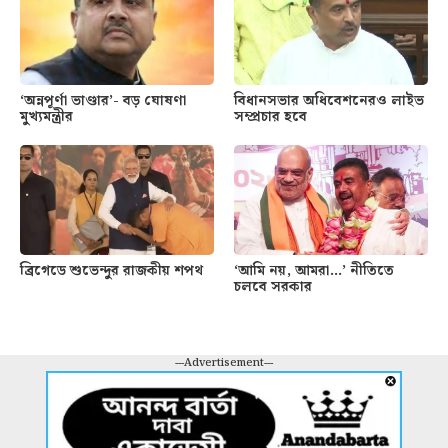
‘অন্নপূর্ণা ভাণ্ডার’- বড় ঘোষণা
বিধানসভার অধিবেশনেরও লাইভ
মুখ্যমন্ত্রীর
সম্প্রচার হবে
ব্রিগেডে শুভেন্দুর রাজকীয় শপথ
‘আমি নয়, আমরা…’ নীতিতে
চলবে সরকার
---Advertisement---