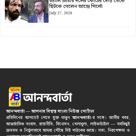
ইতালি জাতীয় দলের কোচের দৌড় থেকে
ছিটকে গেলেন আন্দ্রে পির্লো
July 27, 2026
আনন্দবার্তা — আপনার বিশ্বস্ত বাংলা নিউজ পোর্টাল
প্রতিদিনের আপডেট পেতে যুক্ত থাকুন
আনন্দবার্তা
-র সঙ্গে। জাতীয় খবর,
আন্তর্জাতিক সংবাদ, রাজনীতি, বিনোদন, খেলাধুলা, লাইফস্টাইল — সবকিছুই
দ্রুততম ও নির্ভুলভাবে আমরা পৌঁছে দিই পাঠকের কাছে। সত্য, নিরপেক্ষতা ও