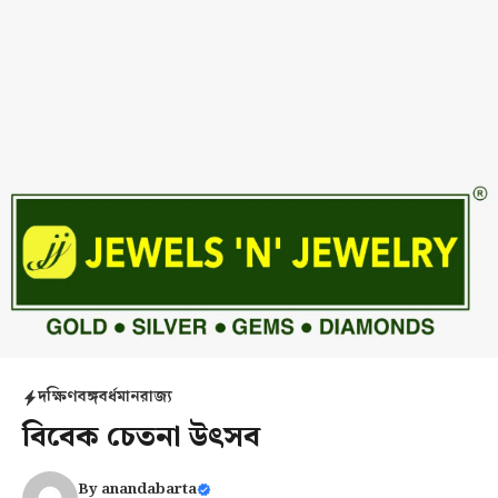
দক্ষিণবঙ্গ
বর্ধমান
রাজ্য
বিবেক চেতনা উৎসব
By
anandabarta