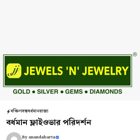
দক্ষিণবঙ্গ
বর্ধমান
রাজ্য
বর্ধমান ফ্লাইওভার পরিদর্শন
By
anandabarta