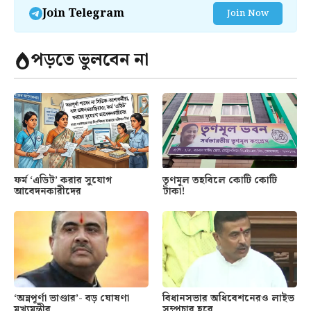
Join Telegram
Join Now
পড়তে ভুলবেন না
ফর্ম ‘এডিট’ করার সুযোগ
তৃণমূল তহবিলে কোটি কোটি
আবেদনকারীদের
টাকা!
‘অন্নপূর্ণা ভাণ্ডার’- বড় ঘোষণা
বিধানসভার অধিবেশনেরও লাইভ
মুখ্যমন্ত্রীর
সম্প্রচার হবে