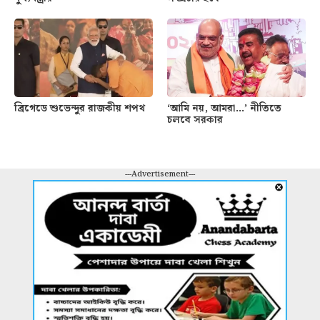
ব্রিগেডে শুভেন্দুর রাজকীয় শপথ
‘আমি নয়, আমরা…’ নীতিতে
চলবে সরকার
---Advertisement---