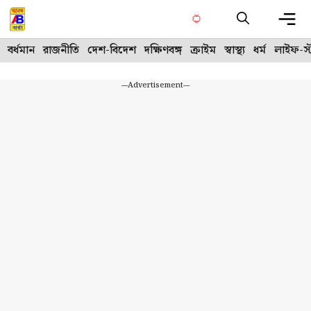
Skip
to
content
Me
বর্ধমান
রাজনীতি
দেশ-বিদেশ
দক্ষিণবঙ্গ
ক্রাইম
স্বাস্থ্য
ধর্ম
লাইফ-স্
---Advertisement---