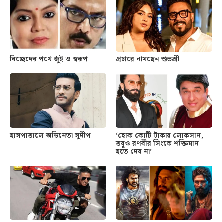
বিচ্ছেদের পথে জুঁই ও স্বরূপ
প্রচারে নামছেন শুভশ্রী
হাসপাতালে অভিনেতা সুদীপ
‘হোক কোটি টাকার লোকসান,
তবুও রণবীর সিংকে শক্তিমান
হতে দেব না’