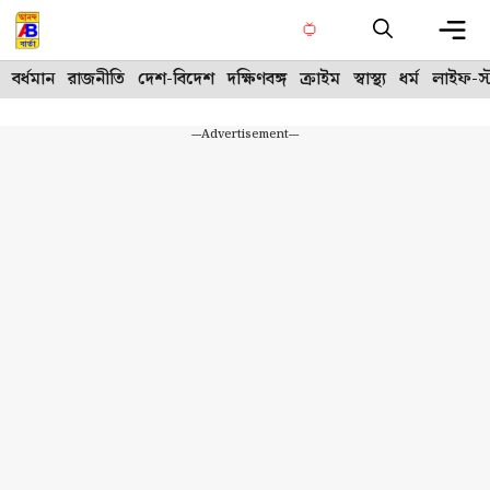
Skip
to
content
Me
বর্ধমান
রাজনীতি
দেশ-বিদেশ
দক্ষিণবঙ্গ
ক্রাইম
স্বাস্থ্য
ধর্ম
লাইফ-স্
---Advertisement---