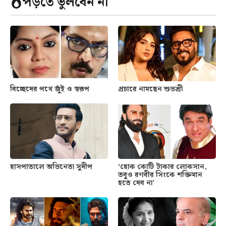
পড়তে ভুলবেন না
বিচ্ছেদের পথে জুঁই ও স্বরূপ
প্রচারে নামছেন শুভশ্রী
হাসপাতালে অভিনেতা সুদীপ
‘হোক কোটি টাকার লোকসান,
তবুও রণবীর সিংকে শক্তিমান
হতে দেব না’