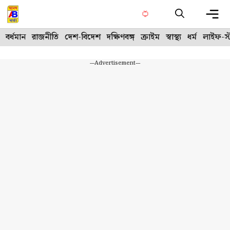
Skip
to
content
Me
বর্ধমান
রাজনীতি
দেশ-বিদেশ
দক্ষিণবঙ্গ
ক্রাইম
স্বাস্থ্য
ধর্ম
লাইফ-স্
---Advertisement---