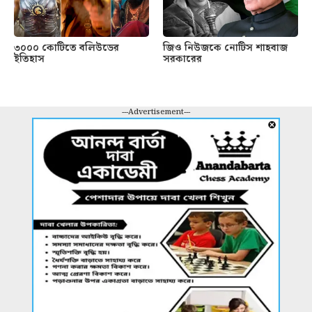
৩০০০ কোটিতে বলিউডের
জিও নিউজকে নোটিস শাহবাজ
ইতিহাস
সরকারের
---Advertisement---