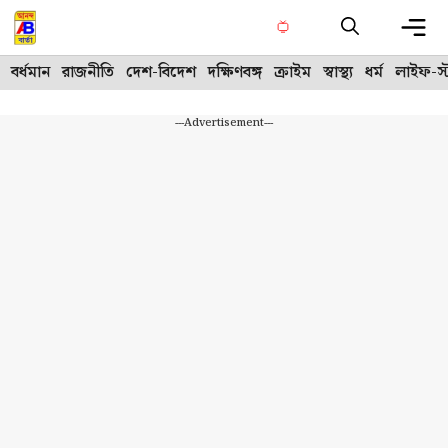
Skip
to
content
Me
বর্ধমান
রাজনীতি
দেশ-বিদেশ
দক্ষিণবঙ্গ
ক্রাইম
স্বাস্থ্য
ধর্ম
লাইফ-স্
---Advertisement---