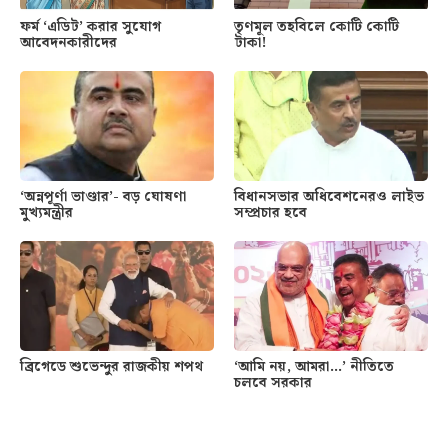
ফর্ম ‘এডিট’ করার সুযোগ
তৃণমূল তহবিলে কোটি কোটি
আবেদনকারীদের
টাকা!
‘অন্নপূর্ণা ভাণ্ডার’- বড় ঘোষণা
বিধানসভার অধিবেশনেরও লাইভ
মুখ্যমন্ত্রীর
সম্প্রচার হবে
ব্রিগেডে শুভেন্দুর রাজকীয় শপথ
‘আমি নয়, আমরা…’ নীতিতে
চলবে সরকার