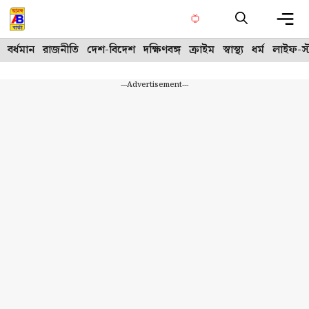
Skip
to
content
Me
বর্ধমান
রাজনীতি
দেশ-বিদেশ
দক্ষিণবঙ্গ
ক্রাইম
স্বাস্থ্য
ধর্ম
লাইফ-স্
---Advertisement---