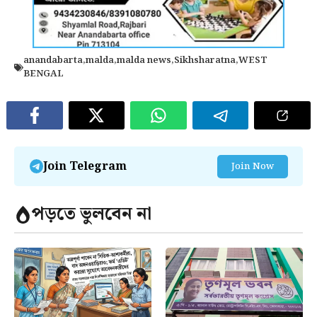
anandabarta
,
malda
,
malda news
,
Sikhsharatna
,
WEST
BENGAL
Join Telegram
Join Now
পড়তে ভুলবেন না