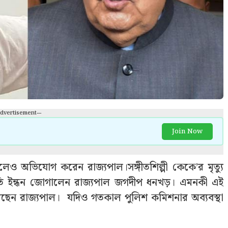
Advertisement---
Join Now
বলেও অভিযোগ করেন রাজ্যপাল।সঙ্গীতশিল্পী কেকে’‌র মৃত্যু
ড়তি ইন্ধন জোগালেন রাজ্যপাল জগদীপ ধনখড়। এমনকী এই
রেছেন রাজ্যপাল। যদিও গতকাল পুলিশ কমিশনার অব্যবস্থা