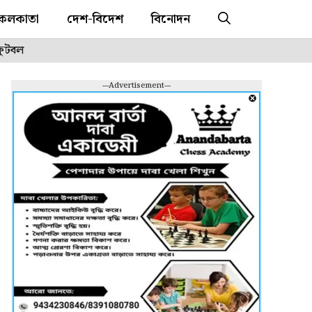
কলকাতা
দেশ-বিদেশ
বিনোদন
ফুটবল
---Advertisement---