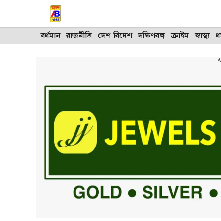
Skip
to
content
বর্ধমান
রাজনীতি
দেশ-বিদেশ
দক্ষিণবঙ্গ
ক্রাইম
স্বাস্থ্য
ধর
---