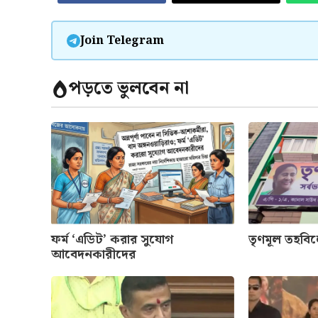
Join Telegram
পড়তে ভুলবেন না
ফর্ম ‘এডিট’ করার সুযোগ
তৃণমূল তহবি
আবেদনকারীদের