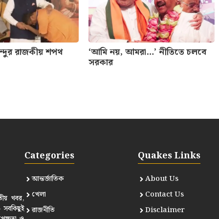
েন্দুর রাজকীয় শপথ
‘আমি নয়, আমরা…’ নীতিতে চলবে
সরকার
Categories
Quakes Links
আন্তর্জাতিক
About Us
খেলা
Contact Us
তীয় খবর,
— সবকিছুই
রাজনীতি
Disclaimer