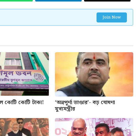
Join Now
লে কোটি কোটি টাকা!
‘অন্নপূর্ণা ভাণ্ডার’- বড় ঘোষণা
মুখ্যমন্ত্রীর