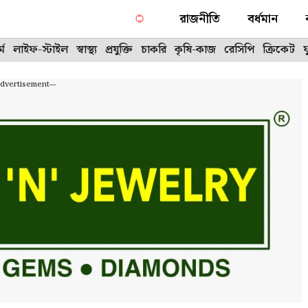
রাজনীতি
বর্ধমান
্ম
লাইফ-স্টাইল
স্বাস্থ্য
প্রযুক্তি
চাকরি
কৃষি-কাজ
রেসিপি
ক্রিকেট
Advertisement---