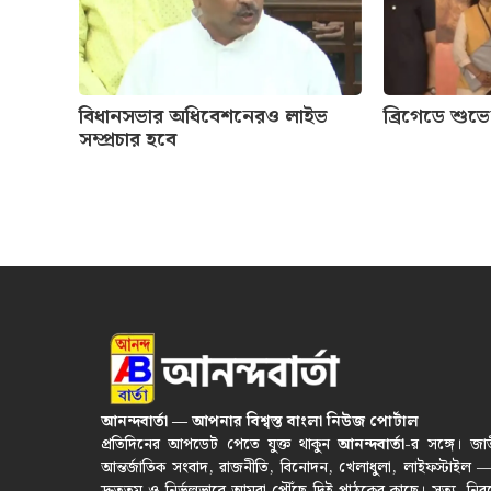
বিধানসভার অধিবেশনেরও লাইভ
ব্রিগেডে শুভ
সম্প্রচার হবে
আনন্দবার্তা — আপনার বিশ্বস্ত বাংলা নিউজ পোর্টাল
প্রতিদিনের আপডেট পেতে যুক্ত থাকুন
আনন্দবার্তা
-র সঙ্গে। জা
আন্তর্জাতিক সংবাদ, রাজনীতি, বিনোদন, খেলাধুলা, লাইফস্টাইল 