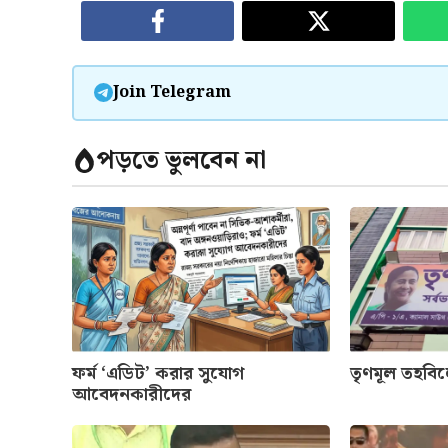
Join Telegram
পড়তে ভুলবেন না
ফর্ম ‘এডিট’ করার সুযোগ
তৃণমূল তহবি
আবেদনকারীদের