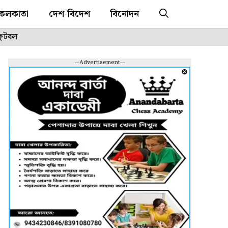
কলকাতা
দেশ-বিদেশ
বিনোদন
ফুটবল
---Advertisement---