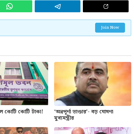
Join Now
লে কোটি কোটি টাকা!
‘অন্নপূর্ণা ভাণ্ডার’- বড় ঘোষণা
মুখ্যমন্ত্রীর