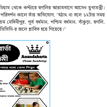
ডিয়াম থেকে কপ্টারে হুগলির আরামবাগে আসেন মুখ্যমন্ত্রী।
ি পরিদর্শন কালে তাঁর অভিযোগ, “হঠাত্‍ না বলে ১২টার সময়
মেদিনীপুর, পূর্ব বর্ধমান, পশ্চিম বর্ধমান, বাঁকুড়া, হুগলি,
 ডিভিসি-র জলে প্লাবিত হয়ে গিয়েছে।”