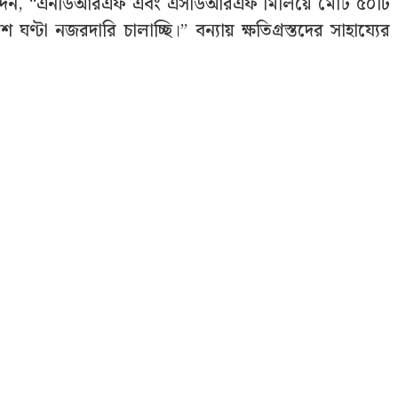
্রী আশ্বাস দেন, “এনডিআরএফ এবং এসডিআরএফ মিলিয়ে মোট ৫০টি
 ঘণ্টা নজরদারি চালাচ্ছি।” বন্যায় ক্ষতিগ্রস্তদের সাহায্যের