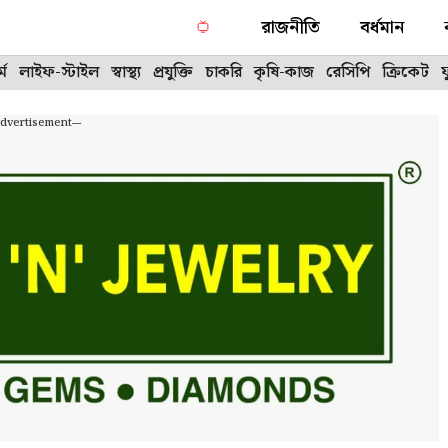
রাজনীতি
বর্ধমান
্ম
লাইফ-স্টাইল
স্বাস্থ্য
প্রযুক্তি
চাকরি
কৃষি-কাজ
রেসিপি
ক্রিকেট
Advertisement---