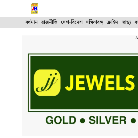
Skip
to
content
বর্ধমান
রাজনীতি
দেশ-বিদেশ
দক্ষিণবঙ্গ
ক্রাইম
স্বাস্থ্য
ধর
---