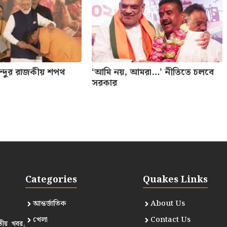
েন্দুর রাজকীয় শপথ
‘আমি নয়, আমরা…’ নীতিতে চলবে
সরকার
Categories
Quakes Links
আন্তর্জাতিক
About Us
খেলা
Contact Us
তীয় খবর,