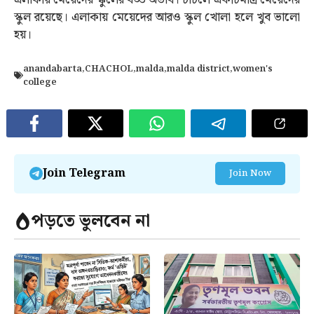
এলাকায় মেয়েদের স্কুলের বড্ড অভাব। চাঁচলে একটিমাত্র মেয়েদের
স্কুল রয়েছে। এলাকায় মেয়েদের আরও স্কুল খোলা হলে খুব ভালো
হয়।
anandabarta
,
CHACHOL
,
malda
,
malda district
,
women's
college
Join Telegram
Join Now
পড়তে ভুলবেন না