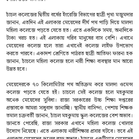
চাঁচল কলেজের দ্বিতীয় বর্ষের ইংরেজি বিভাগের ছাত্রী পৃথা মজুমদার
জানান, এতদিন এই এলাকার মেয়েদের দীর্ঘ পথ পাড়ি দিয়ে মালদা
মহিলা কলেজে পড়তে যেতে হত। এতে একদিকে সময়, অন্যদিকে
টাকা খরচ হত। এই এলাকায় গরিব মানুষের বাস বেশি। এখানে
মেয়েদের কলেজ হলে তারা এখানেই কলেজ লাইফ উপভোগ
করতে পারবে। একাদশ শ্রেণিতে পাঠরত ছাত্রী আতিফা ফারনা হক
জানান, চাঁচলে মহিলা কলেজ হলে নারী শিক্ষা ব্যবস্থার মান আরো
উন্নত হবে।
মেয়েদেরকে ৭০ কিলোমিটার পথ অতিক্রম করে মালদা ওমেন্স
কলেজ পড়তে যেতে হই। চাচলে সেই কলেজ হলে মহকুমার
অনেক মেয়েদের সুবিধা। রাজ্য সরকারের উচ্চ শিক্ষা দপ্তরের
প্রস্তাবকে আমরা সাধুবাদ জানাচ্ছি। স্থানীয় বাসিন্দা, পেশায় শিক্ষক
তমাল চক্রবর্তী জানান, চাঁচল মহকুমায় স্কুল-কলেজের বেশ অভাব।
জানতে পেরেছি, রাজ্য সরকার এখানে মহিলা কলেজ খোলার
উদ্যোগ নিয়েছে। এতে এলাকায় নারীশিক্ষার প্রসার ঘটবে। তবে এই