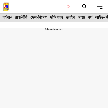
Skip
to
content
Me
বর্ধমান
রাজনীতি
দেশ-বিদেশ
দক্ষিণবঙ্গ
ক্রাইম
স্বাস্থ্য
ধর্ম
লাইফ-স্
---Advertisement---