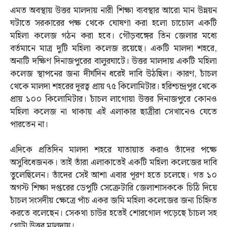
এমত অবস্থায় উত্তর মালদায় নারী শিক্ষা ব্যবস্থার আরো মান উন্নয়ন
ঘটাতে সরকারের পক্ষ থেকে ঘোষণা করা হলো চাচোল একটি
মহিলা কলেজ গঠন করা হবে। গৌড়বঙ্গের তিন জেলার মধ্যে
বর্তমানে মাত্র দুটি মহিলা কলেজ রয়েছে। একটি মালদা শহরে,
অন্যটি দক্ষিণ দিনাজপুরের বালুরঘাটে। উত্তর মালদায় একটি মহিলা
কলেজ স্থাপনের জন্য দীর্ঘদিন ধরেই দাবি উঠছিল। কারণ, চাঁচল
থেকে মালদা শহরের দূরত্ব প্রায় ৭৫ কিলোমিটার। হরিশ্চন্দ্রপুর থেকে
প্রায় ১০০ কিলোমিটার। চাঁচল লাগোয়া উত্তর দিনাজপুরে কোনও
মহিলা কলেজ না থাকায় এই এলাকার ছাত্রীরা সেখানেও যেতে
পারতেন না।
এদিকে প্রতিদিন মালদা শহরে যাতায়াত করাও তাঁদের পক্ষে
অসুবিধেজনক। তাই তাঁরা এলাকাতেই একটি মহিলা কলেজের দাবি
তুলেছিলেন। তাঁদের সেই আশা এবার পূরণ হতে চলেছে। গত ১০
অগস্ট শিক্ষা দপ্তরের ডেপুটি সেক্রেটারি জেলাশাসককে চিঠি দিয়ে
চাঁচল সংসদীয় ক্ষেত্রে পাঁচ একর জমি মহিলা কলেজের জন্য চিহ্নিত
করতে বলেছেন। সেকথা চাউর হতেই শোরগোল পড়েছে চাঁচল সহ
গোটা উত্তর মালদায়।