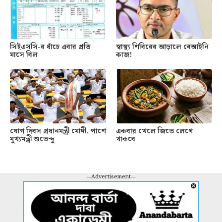
সিইএসসি-র ধাঁচে এবার প্রতি
স্বাস্থ্য শিবিরের আড়ালে বেআইনি
মাসে বিল
কাজ!
যোগ দিবস প্রধানমন্ত্রী মোদী, পাশে
একবার খেলে জিভে লেগে
মুখ্যমন্ত্রী শুভেন্দু
থাকবে
---Advertisement---