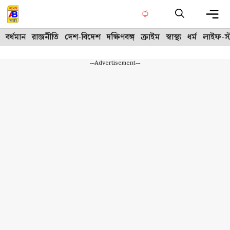
Skip
to
content
Me
বর্ধমান
রাজনীতি
দেশ-বিদেশ
দক্ষিণবঙ্গ
ক্রাইম
স্বাস্থ্য
ধর্ম
লাইফ-স্
---Advertisement---