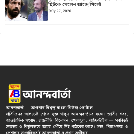
ছিটকে গেলেন আন্দ্রে পির্লো
July 27, 2026
আনন্দবার্তা — আপনার বিশ্বস্ত বাংলা নিউজ পোর্টাল
প্রতিদিনের আপডেট পেতে যুক্ত থাকুন
আনন্দবার্তা
-র সঙ্গে। জাতীয় খবর,
আন্তর্জাতিক সংবাদ, রাজনীতি, বিনোদন, খেলাধুলা, লাইফস্টাইল — সবকিছুই
দ্রুততম ও নির্ভুলভাবে আমরা পৌঁছে দিই পাঠকের কাছে। সত্য, নিরপেক্ষতা ও
পেশাদার সাংবাদিকতাই
আনন্দবার্তা
-র প্রধান অঙ্গীকার।