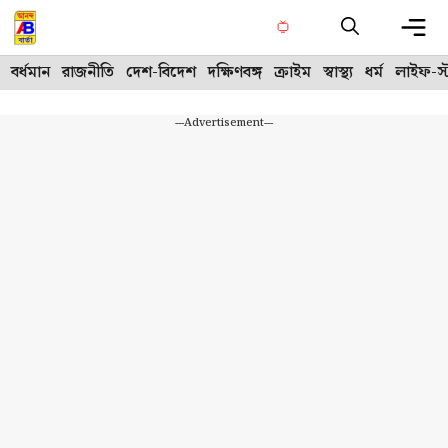
Skip
to
content
Me
বর্ধমান
রাজনীতি
দেশ-বিদেশ
দক্ষিণবঙ্গ
ক্রাইম
স্বাস্থ্য
ধর্ম
লাইফ-স্
---Advertisement---