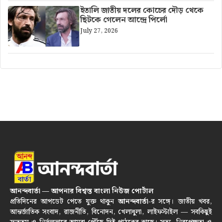
ইতালি জাতীয় দলের কোচের দৌড় থেকে
ছিটকে গেলেন আন্দ্রে পির্লো
July 27, 2026
আনন্দবার্তা — আপনার বিশ্বস্ত বাংলা নিউজ পোর্টাল
প্রতিদিনের আপডেট পেতে যুক্ত থাকুন
আনন্দবার্তা
-র সঙ্গে। জাতীয় খবর,
আন্তর্জাতিক সংবাদ, রাজনীতি, বিনোদন, খেলাধুলা, লাইফস্টাইল — সবকিছুই