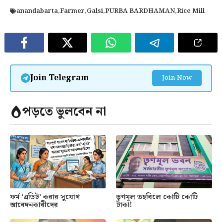
anandabarta
,
Farmer
,
Galsi
,
PURBA BARDHAMAN
,
Rice Mill
Join Telegram
Join Now
পড়তে ভুলবেন না
ফর্ম ‘এডিট’ করার সুযোগ
তৃণমূল তহবিলে কোটি কোটি
আবেদনকারীদের
টাকা!