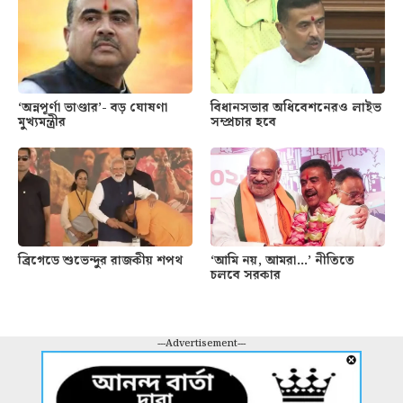
‘অন্নপূর্ণা ভাণ্ডার’- বড় ঘোষণা
বিধানসভার অধিবেশনেরও লাইভ
মুখ্যমন্ত্রীর
সম্প্রচার হবে
ব্রিগেডে শুভেন্দুর রাজকীয় শপথ
‘আমি নয়, আমরা…’ নীতিতে
চলবে সরকার
---Advertisement---