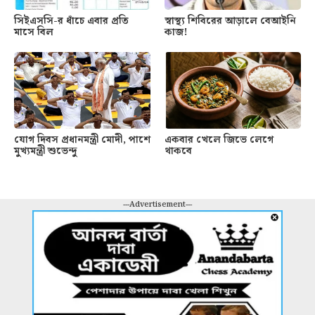
সিইএসসি-র ধাঁচে এবার প্রতি
স্বাস্থ্য শিবিরের আড়ালে বেআইনি
মাসে বিল
কাজ!
যোগ দিবস প্রধানমন্ত্রী মোদী, পাশে
একবার খেলে জিভে লেগে
মুখ্যমন্ত্রী শুভেন্দু
থাকবে
---Advertisement---