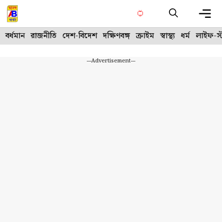
Skip
to
content
Me
বর্ধমান
রাজনীতি
দেশ-বিদেশ
দক্ষিণবঙ্গ
ক্রাইম
স্বাস্থ্য
ধর্ম
লাইফ-স্
---Advertisement---