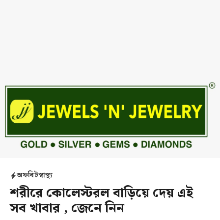
অফবিট
স্বাস্থ্য
শরীরে কোলেস্টরল বাড়িয়ে দেয় এই
সব খাবার , জেনে নিন