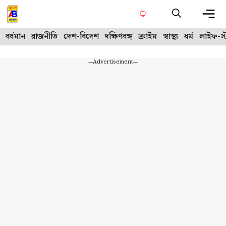
Skip
to
content
Me
বর্ধমান
রাজনীতি
দেশ-বিদেশ
দক্ষিণবঙ্গ
ক্রাইম
স্বাস্থ্য
ধর্ম
লাইফ-স্
---Advertisement---