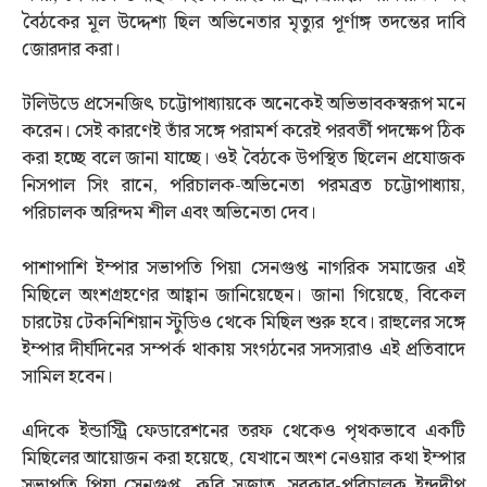
বৈঠকের মূল উদ্দেশ্য ছিল অভিনেতার মৃত্যুর পূর্ণাঙ্গ তদন্তের দাবি
জোরদার করা।
টলিউডে প্রসেনজিৎ চট্টোপাধ্যায়কে অনেকেই অভিভাবকস্বরূপ মনে
করেন। সেই কারণেই তাঁর সঙ্গে পরামর্শ করেই পরবর্তী পদক্ষেপ ঠিক
করা হচ্ছে বলে জানা যাচ্ছে। ওই বৈঠকে উপস্থিত ছিলেন প্রযোজক
নিসপাল সিং রানে, পরিচালক-অভিনেতা পরমব্রত চট্টোপাধ্যায়,
পরিচালক অরিন্দম শীল এবং অভিনেতা দেব।
পাশাপাশি ইম্পার সভাপতি পিয়া সেনগুপ্ত নাগরিক সমাজের এই
মিছিলে অংশগ্রহণের আহ্বান জানিয়েছেন। জানা গিয়েছে, বিকেল
চারটেয় টেকনিশিয়ান স্টুডিও থেকে মিছিল শুরু হবে। রাহুলের সঙ্গে
ইম্পার দীর্ঘদিনের সম্পর্ক থাকায় সংগঠনের সদস্যরাও এই প্রতিবাদে
সামিল হবেন।
এদিকে ইন্ডাস্ট্রি ফেডারেশনের তরফ থেকেও পৃথকভাবে একটি
মিছিলের আয়োজন করা হয়েছে, যেখানে অংশ নেওয়ার কথা ইম্পার
সভাপতি পিয়া সেনগুপ্ত, কবি সৃজাত, সুরকার-পরিচালক ইন্দ্রদীপ