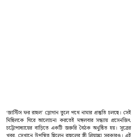
‘জাস্টিস ফর রাহুল’ স্লোগান তুলে পথে নামার প্রস্তুতি চলছে। সেই
মিছিলকে ঘিরে আলোচনা করতেই মঙ্গলবার সন্ধ্যায় প্রসেনজিৎ
চট্টোপাধ্যায়ের বাড়িতে একটি জরুরি বৈঠক অনুষ্ঠিত হয়। সূত্রের
খবর, সেখানে উপস্থিত ছিলেন রাহুলের স্ত্রী প্রিয়াঙ্কা সরকারও। এই