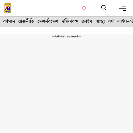
Skip
to
content
Me
বর্ধমান
রাজনীতি
দেশ-বিদেশ
দক্ষিণবঙ্গ
ক্রাইম
স্বাস্থ্য
ধর্ম
লাইফ-স্
---Advertisement---