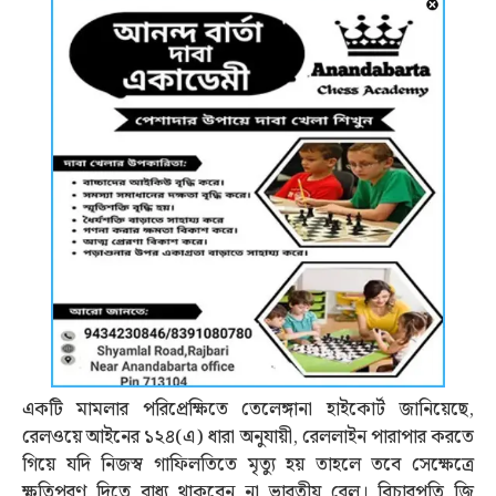
একটি মামলার পরিপ্রেক্ষিতে তেলেঙ্গানা হাইকোর্ট জানিয়েছে,
রেলওয়ে আইনের ১২৪(এ) ধারা অনুযায়ী, রেললাইন পারাপার করতে
গিয়ে যদি নিজস্ব গাফিলতিতে মৃত্যু হয় তাহলে তবে সেক্ষেত্রে
ক্ষতিপূরণ দিতে বাধ্য থাকবেন না ভারতীয় রেল। বিচারপতি জি