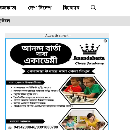
কলকাতা
দেশ-বিদেশ
বিনোদন
ফুটবল
---Advertisement---