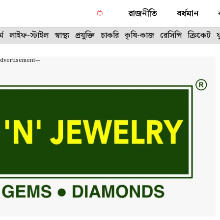
রাজনীতি
বর্ধমান
্ম
লাইফ-স্টাইল
স্বাস্থ্য
প্রযুক্তি
চাকরি
কৃষি-কাজ
রেসিপি
ক্রিকেট
Advertisement---