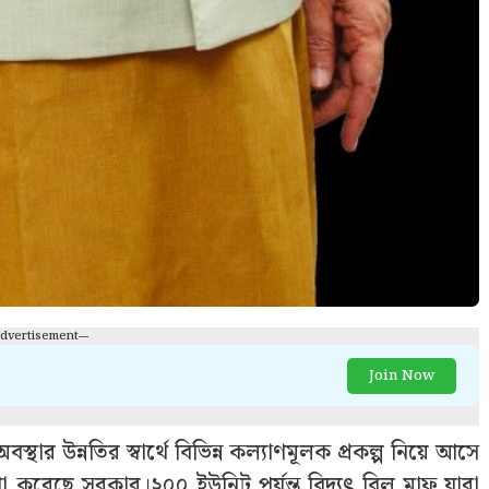
Advertisement---
Join Now
স্থার উন্নতির স্বার্থে বিভিন্ন কল্যাণমূলক প্রকল্প নিয়ে আসে
া করেছে সরকার।২০০ ইউনিট পর্যন্ত বিদ্যুৎ বিল মাফ,যারা