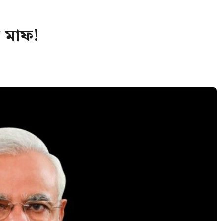
ল মাফ!