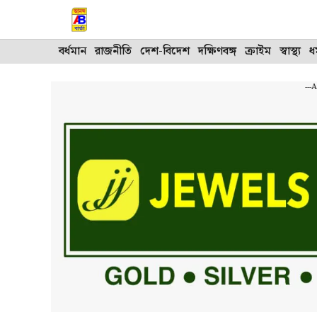
Skip
to
content
বর্ধমান
রাজনীতি
দেশ-বিদেশ
দক্ষিণবঙ্গ
ক্রাইম
স্বাস্থ্য
ধর
---