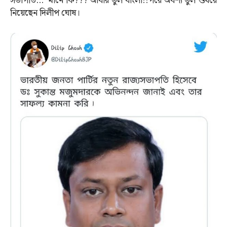
সভাপতি…’ মানে কি??? আবার ভুল বাংলা!!পরে অবশ্য ভুল শুধরে
নিয়েছেন দিলীপ ঘোষ।