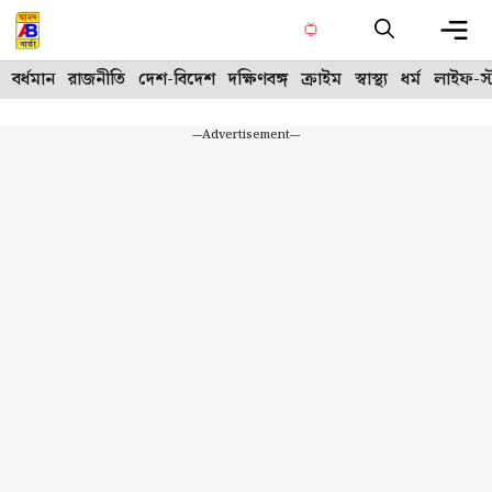
Skip
to
content
Me
বর্ধমান
রাজনীতি
দেশ-বিদেশ
দক্ষিণবঙ্গ
ক্রাইম
স্বাস্থ্য
ধর্ম
লাইফ-স্
---Advertisement---