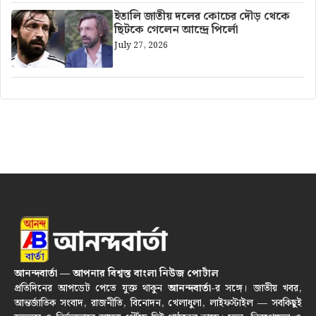
ইতালি জাতীয় দলের কোচের দৌড় থেকে
ছিটকে গেলেন আন্দ্রে পির্লো
July 27, 2026
আনন্দবার্তা — আপনার বিশ্বস্ত বাংলা নিউজ পোর্টাল
প্রতিদিনের আপডেট পেতে যুক্ত থাকুন
আনন্দবার্তা
-র সঙ্গে। জাতীয় খবর,
আন্তর্জাতিক সংবাদ, রাজনীতি, বিনোদন, খেলাধুলা, লাইফস্টাইল — সবকিছুই