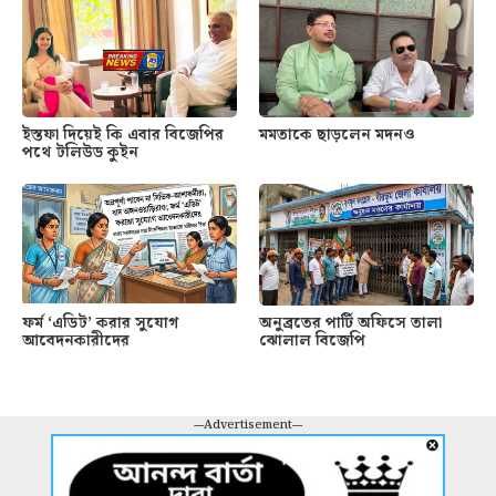
ইস্তফা দিয়েই কি এবার বিজেপির
মমতাকে ছাড়লেন মদনও
পথে টলিউড কুইন
ফর্ম ‘এডিট’ করার সুযোগ
অনুব্রতের পার্টি অফিসে তালা
আবেদনকারীদের
ঝোলাল বিজেপি
---Advertisement---