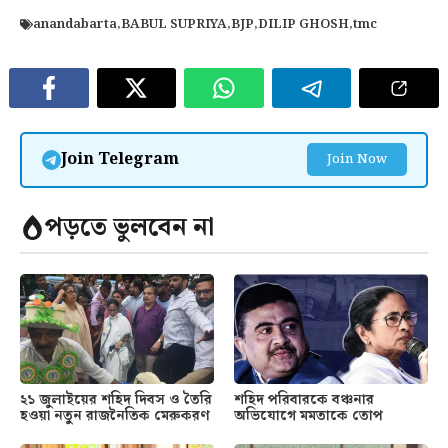
anandabarta
,
BABUL SUPRIYA
,
BJP
,
DILIP GHOSH
,
tmc
Join Telegram
Join Now
পড়তে ভুলবেন না
২১ জুলাইয়ের শহিদ দিবস ও তৈরি
শহিদ পরিবারকে বঞ্চনার
হওয়া নতুন রাজনৈতিক মেরুকরণ
অভিযোগে মমতাকে তোপ