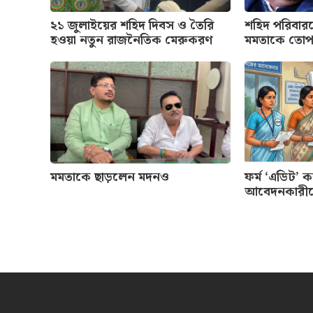
২১ জুলাইয়ের শহিদ দিবস ও তৈরি
শহিদ পরিবার
হওয়া নতুন রাজনৈতিক মেরুকরণ
মমতাকে তো
মমতাকে ছাড়লেন মদনও
ফর্ম ‘এডিট’ 
আবেদনকারী