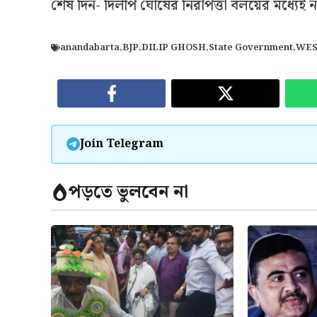
শেষ দিন- দিলীপ ঘোষের নিরাপত্তা বলয়ের মধ্যেই ন
anandabarta
,
BJP
,
DILIP GHOSH
,
State Government
,
WES
Join Telegram
পড়তে ভুলবেন না