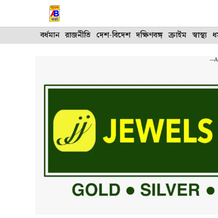
Skip
to
content
বর্ধমান
রাজনীতি
দেশ-বিদেশ
দক্ষিণবঙ্গ
ক্রাইম
স্বাস্থ্য
ধর
---