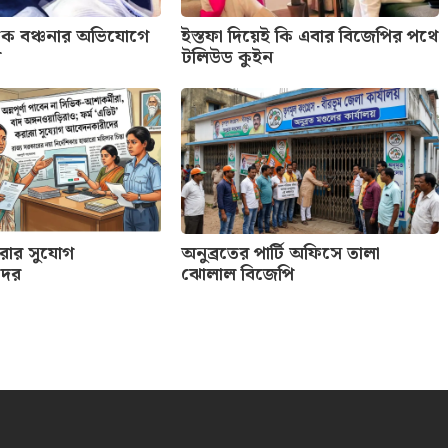
কে বঞ্চনার অভিযোগে
ইস্তফা দিয়েই কি এবার বিজেপির পথে
প
টলিউড কুইন
করার সুযোগ
অনুব্রতের পার্টি অফিসে তালা
দের
ঝোলাল বিজেপি