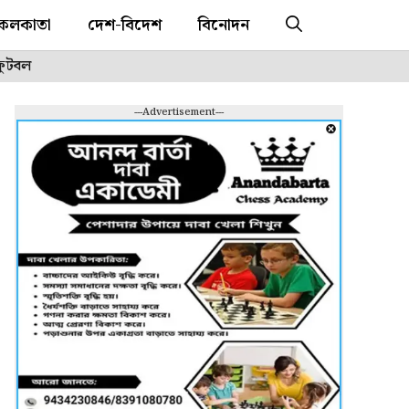
কলকাতা
দেশ-বিদেশ
বিনোদন
ফুটবল
---Advertisement---