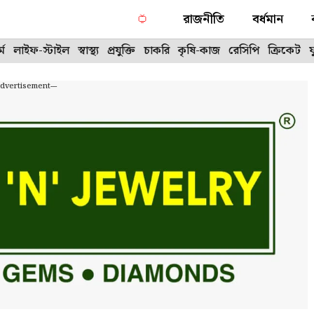
রাজনীতি
বর্ধমান
্ম
লাইফ-স্টাইল
স্বাস্থ্য
প্রযুক্তি
চাকরি
কৃষি-কাজ
রেসিপি
ক্রিকেট
Advertisement---