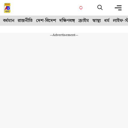
Skip
to
content
Me
বর্ধমান
রাজনীতি
দেশ-বিদেশ
দক্ষিণবঙ্গ
ক্রাইম
স্বাস্থ্য
ধর্ম
লাইফ-স্
---Advertisement---