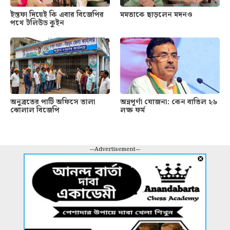
ইস্তফা দিয়েই কি এবার বিজেপির
মমতাকে ছাড়লেন মদনও
পথে টলিউড কুইন
অনুব্রতের পার্টি অফিসে তালা
অন্নপূর্ণা যোজনা: কেন বাতিল ২৬
ঝোলাল বিজেপি
লক্ষ ফর্ম
---Advertisement---