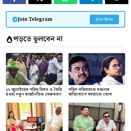
Join Telegram
Join Now
পড়তে ভুলবেন না
২১ জুলাইয়ের শহিদ দিবস ও তৈরি
শহিদ পরিবারকে বঞ্চনার
হওয়া নতুন রাজনৈতিক মেরুকরণ
অভিযোগে মমতাকে তোপ