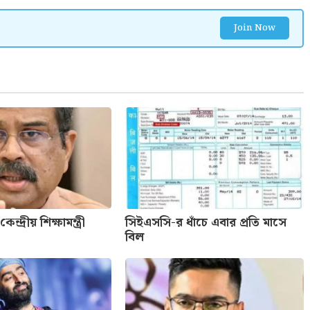
Join Now
্দ্রীয় শিক্ষামন্ত্রী
সিইএসসি-র ধাঁচে এবার প্রতি মাসে
বিল