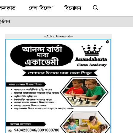
কলকাতা
দেশ-বিদেশ
বিনোদন
ফুটবল
---Advertisement---