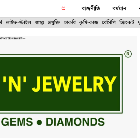
রাজনীতি
বর্ধমান
্ম
লাইফ-স্টাইল
স্বাস্থ্য
প্রযুক্তি
চাকরি
কৃষি-কাজ
রেসিপি
ক্রিকেট
Advertisement---