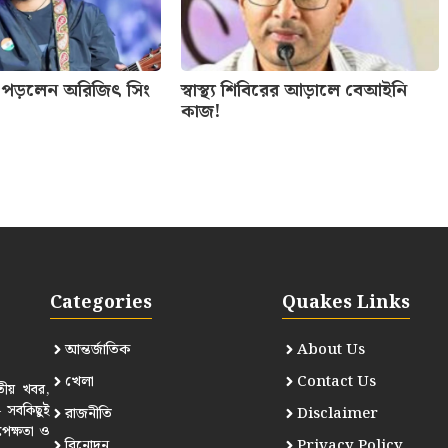
 পড়লেন অরিজিৎ সিং
স্বাস্থ্য শিবিরের আড়ালে বেআইনি
কাজ!
Categories
Quakes Links
আন্তর্জাতিক
About Us
খেলা
Contact Us
তীয় খবর,
— সবকিছুই
রাজনীতি
Disclaimer
পেক্ষতা ও
বিনোদন
Privacy Policy