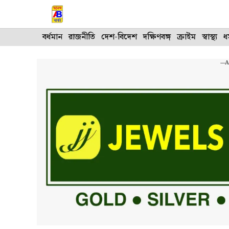
Skip
to
content
বর্ধমান
রাজনীতি
দেশ-বিদেশ
দক্ষিণবঙ্গ
ক্রাইম
স্বাস্থ্য
ধর
---