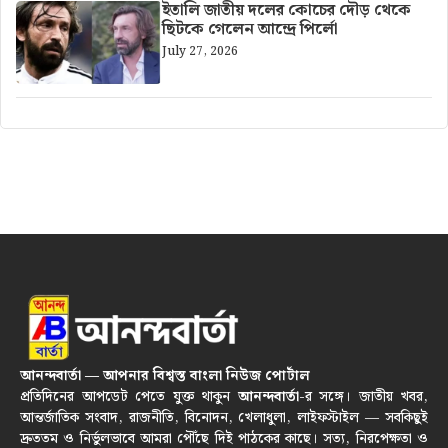
ইতালি জাতীয় দলের কোচের দৌড় থেকে
ছিটকে গেলেন আন্দ্রে পির্লো
July 27, 2026
আনন্দবার্তা — আপনার বিশ্বস্ত বাংলা নিউজ পোর্টাল
প্রতিদিনের আপডেট পেতে যুক্ত থাকুন
আনন্দবার্তা
-র সঙ্গে। জাতীয় খবর,
আন্তর্জাতিক সংবাদ, রাজনীতি, বিনোদন, খেলাধুলা, লাইফস্টাইল — সবকিছুই
দ্রুততম ও নির্ভুলভাবে আমরা পৌঁছে দিই পাঠকের কাছে। সত্য, নিরপেক্ষতা ও