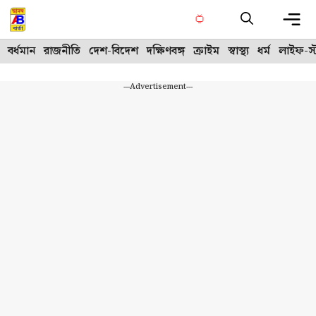
Skip
to
content
Me
বর্ধমান
রাজনীতি
দেশ-বিদেশ
দক্ষিণবঙ্গ
ক্রাইম
স্বাস্থ্য
ধর্ম
লাইফ-স্
---Advertisement---