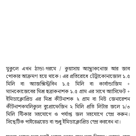
মুকুলে এখন ঠান্ডা-গরমে / কুয়াসায় অ্যান্থ্রাকনোজ আর জাব
পোকার আক্রমণ হয়ে থাকে। এর প্রতিরোধে টেট্রাকোনাজোল ১.৫
মিলি বা অ্যাজক্সিস্ট্রবিন ১.৫ মিলি বা কার্বান্ডাজিম +
ম্যানকোজেবের মিশ্র ছত্রাকনাশক ১.৫ গ্রাম এর সাথে অ্যাসিফেট +
ইমিডাক্লোপ্রিড এর মিশ্র কীটনাশক ২ গ্রাম বা নিউ জেনারেশন
কীটনাশকমলিক্যুল বুপ্রোফেজিন ২ মিলি প্রতি লিটার জলে ১/৩
মিলি স্টিকার সহযোগে ও পর্যাপ্ত জল সহযোগে স্প্রে করুন।
সিন্থেটিক পাইরেথ্রয়েড বা শুধু ইমিডাক্লোপ্রিড স্প্রে করবেন না।