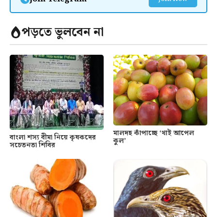
পড়তে ভুলবেন না
মালদহ কাঁপাচ্ছে ‘থাই আপেল
বাংলা শস্য বীমা নিয়ে কৃষকদের
কুল’
সচেতনতা শিবির