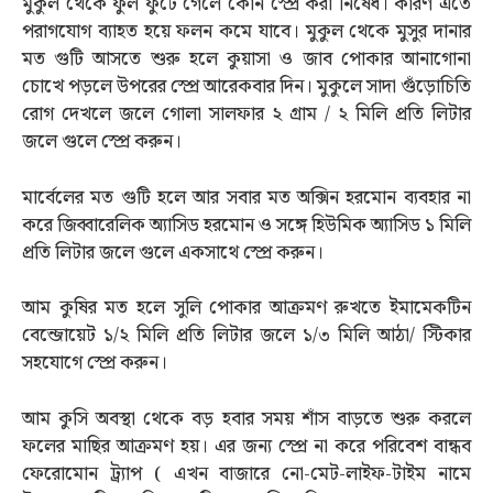
মুকুল থেকে ফুল ফুটে গেলে কোন স্প্রে করা নিষেধ। কারণ এতে
পরাগযোগ ব্যাহত হয়ে ফলন কমে যাবে। মুকুল থেকে মুসুর দানার
মত গুটি আসতে শুরু হলে কুয়াসা ও জাব পোকার আনাগোনা
চোখে পড়লে উপরের স্প্রে আরেকবার দিন। মুকুলে সাদা গুঁড়োচিতি
রোগ দেখলে জলে গোলা সালফার ২ গ্রাম / ২ মিলি প্রতি লিটার
জলে গুলে স্প্রে করুন।
মার্বেলের মত গুটি হলে আর সবার মত অক্সিন হরমোন ব্যবহার না
করে জিব্বারেলিক অ্যাসিড হরমোন ও সঙ্গে হিউমিক অ্যাসিড ১ মিলি
প্রতি লিটার জলে গুলে একসাথে স্প্রে করুন।
আম কুষির মত হলে সুলি পোকার আক্রমণ রুখতে ইমামেকটিন
বেন্জোয়েট ১/২ মিলি প্রতি লিটার জলে ১/৩ মিলি আঠা/ স্টিকার
সহযোগে স্প্রে করুন।
আম কুসি অবস্থা থেকে বড় হবার সময় শাঁস বাড়তে শুরু করলে
ফলের মাছির আক্রমণ হয়। এর জন্য স্প্রে না করে পরিবেশ বান্ধব
ফেরোমোন ট্র্যাপ ( এখন বাজারে নো-মেট-লাইফ-টাইম নামে