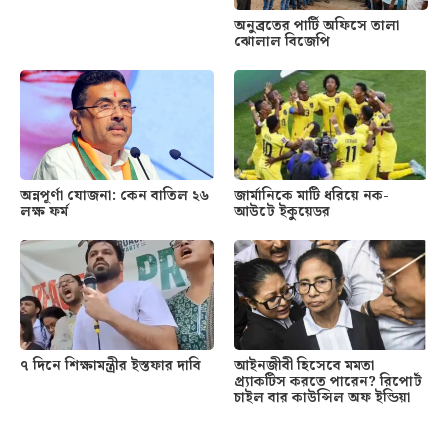
অনুব্রতের পার্টি অফিসে তালা
ঝোলাল বিজেপি
অন্নপূর্ণা যোজনা: কেন বাতিল ২৬
জার্মানিকে মাটি ধরিয়ে নক-
লক্ষ ফর্ম
আউটে ইকুয়েডর
৭ দিনে শিক্ষামন্ত্রীর ইস্তফার দাবি
আইনজীবী হিসেবে মমতা
প্র্যাকটিস করতে পারেন? রিপোর্ট
চাইল বার কাউন্সিল অফ ইন্ডিয়া