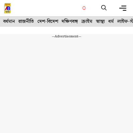
Skip
to
content
Me
বর্ধমান
রাজনীতি
দেশ-বিদেশ
দক্ষিণবঙ্গ
ক্রাইম
স্বাস্থ্য
ধর্ম
লাইফ-স্
---Advertisement---