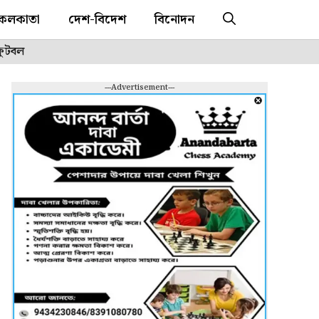
কলকাতা
দেশ-বিদেশ
বিনোদন
ফুটবল
---Advertisement---