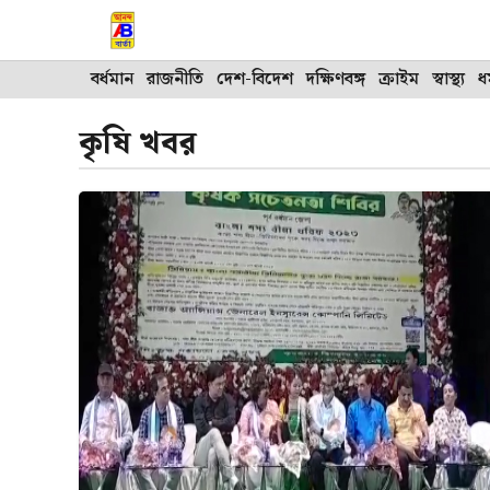
Skip
to
content
বর্ধমান
রাজনীতি
দেশ-বিদেশ
দক্ষিণবঙ্গ
ক্রাইম
স্বাস্থ্য
ধর
কৃষি খবর