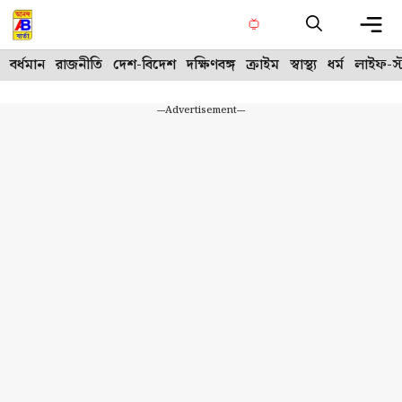
Skip
to
content
Me
বর্ধমান
রাজনীতি
দেশ-বিদেশ
দক্ষিণবঙ্গ
ক্রাইম
স্বাস্থ্য
ধর্ম
লাইফ-স্
---Advertisement---