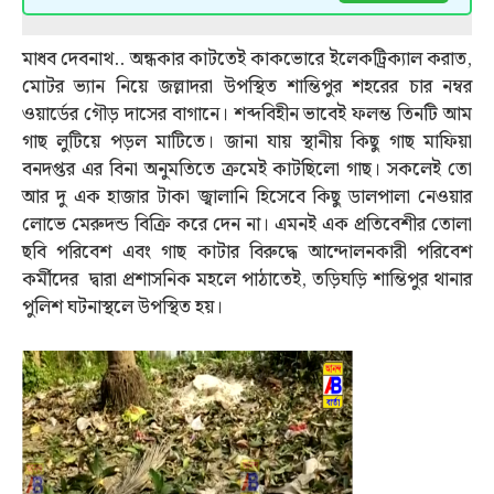
মাধব দেবনাথ.. অন্ধকার কাটতেই কাকভোরে ইলেকট্রিক্যাল করাত,
মোটর ভ্যান নিয়ে জল্লাদরা উপস্থিত শান্তিপুর শহরের চার নম্বর
ওয়ার্ডের গৌড় দাসের বাগানে। শব্দবিহীন ভাবেই ফলন্ত তিনটি আম
গাছ লুটিয়ে পড়ল মাটিতে। জানা যায় স্থানীয় কিছু গাছ মাফিয়া
বনদপ্তর এর বিনা অনুমতিতে ক্রমেই কাটছিলো গাছ। সকলেই তো
আর দু এক হাজার টাকা জ্বালানি হিসেবে কিছু ডালপালা নেওয়ার
লোভে মেরুদন্ড বিক্রি করে দেন না। এমনই এক প্রতিবেশীর তোলা
ছবি পরিবেশ এবং গাছ কাটার বিরুদ্ধে আন্দোলনকারী পরিবেশ
কর্মীদের দ্বারা প্রশাসনিক মহলে পাঠাতেই, তড়িঘড়ি শান্তিপুর থানার
পুলিশ ঘটনাস্থলে উপস্থিত হয়।