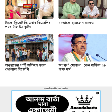
ইস্তফা দিয়েই কি এবার বিজেপির
মমতাকে ছাড়লেন মদনও
পথে টলিউড কুইন
অনুব্রতের পার্টি অফিসে তালা
অন্নপূর্ণা যোজনা: কেন বাতিল ২৬
ঝোলাল বিজেপি
লক্ষ ফর্ম
---Advertisement---