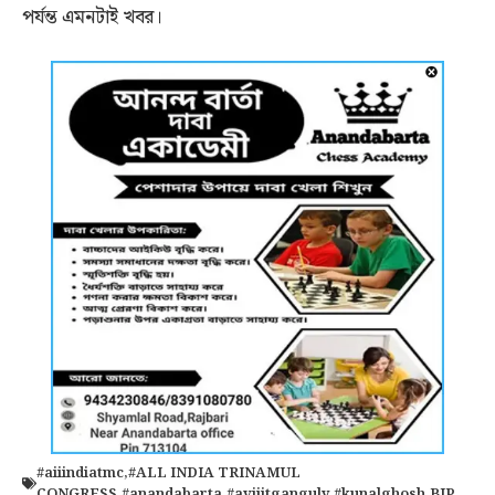
পর্যন্ত এমনটাই খবর।
#aiiindiatmc
,
#ALL INDIA TRINAMUL
CONGRESS
,
#anandabarta
,
#avijitganguly
,
#kunalghosh
,
BJP