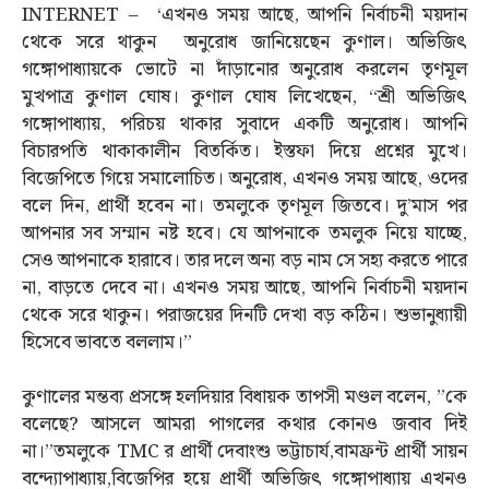
INTERNET – ‘এখনও সময় আছে, আপনি নির্বাচনী ময়দান
থেকে সরে থাকুন অনুরোধ জানিয়েছেন কুণাল। অভিজিত্‍
গঙ্গোপাধ্যায়কে ভোটে না দাঁড়ানোর অনুরোধ করলেন তৃণমূল
মুখপাত্র কুণাল ঘোষ। কুণাল ঘোষ লিখেছেন, “শ্রী অভিজিত্‍
গঙ্গোপাধ্যায়, পরিচয় থাকার সুবাদে একটি অনুরোধ। আপনি
বিচারপতি থাকাকালীন বিতর্কিত। ইস্তফা দিয়ে প্রশ্নের মুখে।
বিজেপিতে গিয়ে সমালোচিত। অনুরোধ, এখনও সময় আছে, ওদের
বলে দিন, প্রার্থী হবেন না। তমলুকে তৃণমূল জিতবে। দু’মাস পর
আপনার সব সম্মান নষ্ট হবে। যে আপনাকে তমলুক নিয়ে যাচ্ছে,
সেও আপনাকে হারাবে। তার দলে অন্য বড় নাম সে সহ্য করতে পারে
না, বাড়তে দেবে না। এখনও সময় আছে, আপনি নির্বাচনী ময়দান
থেকে সরে থাকুন। পরাজয়ের দিনটি দেখা বড় কঠিন। শুভানুধ্যায়ী
হিসেবে ভাবতে বললাম।”
কুণালের মন্তব্য প্রসঙ্গে হলদিয়ার বিধায়ক তাপসী মণ্ডল বলেন, ”কে
বলেছে? আসলে আমরা পাগলের কথার কোনও জবাব দিই
না।”তমলুকে TMC র প্রার্থী দেবাংশু ভট্টাচার্য,বামফ্রন্ট প্রার্থী সায়ন
বন্দ্যোপাধ্যায়,বিজেপির হয়ে প্রার্থী অভিজিত্‍ গঙ্গোপাধ্যায় এখনও