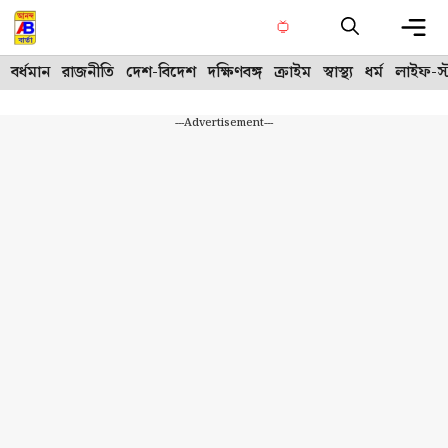
Skip
to
content
Me
বর্ধমান
রাজনীতি
দেশ-বিদেশ
দক্ষিণবঙ্গ
ক্রাইম
স্বাস্থ্য
ধর্ম
লাইফ-স্
---Advertisement---