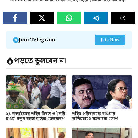
Join Telegram
Join Now
পড়তে ভুলবেন না
২১ জুলাইয়ের শহিদ দিবস ও তৈরি
শহিদ পরিবারকে বঞ্চনার
হওয়া নতুন রাজনৈতিক মেরুকরণ
অভিযোগে মমতাকে তোপ