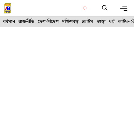
Skip
to
content
Me
বর্ধমান
রাজনীতি
দেশ-বিদেশ
দক্ষিণবঙ্গ
ক্রাইম
স্বাস্থ্য
ধর্ম
লাইফ-স্