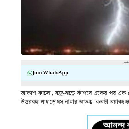
---
Join WhatsApp
আকাশ কালো, বজ্র-ঝড়ে কাঁপবে একের পর এক 
উত্তরবঙ্গ পাহাড়ে ধস নামার আতঙ্ক- কতটা ভয়াবহ হতে