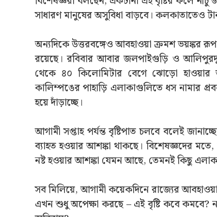
বিশেষজ্ঞরা বলছেন, একটানা এই বৃষ্টির ফলে নীচু 
সাধারণ মানুষের অসুবিধা বাড়বে। কলকাতাতেও টানা 
অন্যদিকে উত্তরবঙ্গেও আবহাওয়া ক্রমশ ভয়ঙ্কর রূপ 
রয়েছে। রবিবার আবার জলপাইগুড়ি ও আলিপুরদুয়ারে
থেকে ৪০ কিলোমিটার বেগে ঝোড়ো হাওয়ার আশ
কালিম্পঙের পাহাড়ি এলাকাগুলিতে ধস নামার প্রবল 
হয়ে দাঁড়াচ্ছে।
আগামী সপ্তাহ পর্যন্ত বৃষ্টিপাত চলবে বলেই জানা
ব্যাহত হওয়ার আশঙ্কা থাকছে। বিশেষজ্ঞদের মতে, ক
নষ্ট হওয়ার আশঙ্কা যেমন আছে, তেমনই কিছু এলা
সব মিলিয়ে, আগামী কয়েকদিনে রাজ্যের আবহাওয়া যে
এখন শুধু অপেক্ষা করছে – এই বৃষ্টি কবে কমবে? ন