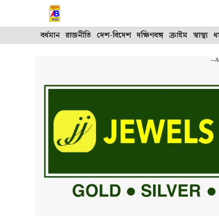
Skip
to
content
বর্ধমান
রাজনীতি
দেশ-বিদেশ
দক্ষিণবঙ্গ
ক্রাইম
স্বাস্থ্য
ধর
---