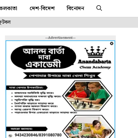
কলকাতা
দেশ-বিদেশ
বিনোদন
ফুটবল
---Advertisement---