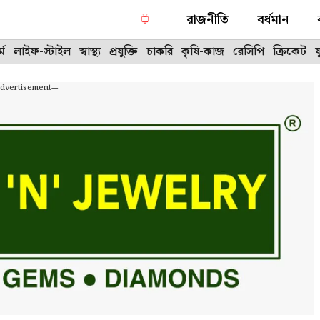
রাজনীতি
বর্ধমান
্ম
লাইফ-স্টাইল
স্বাস্থ্য
প্রযুক্তি
চাকরি
কৃষি-কাজ
রেসিপি
ক্রিকেট
Advertisement---