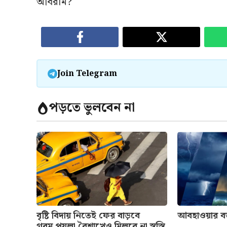
অবিরাম?
Join Telegram
পড়তে ভুলবেন না
বৃষ্টি বিদায় নিতেই ফের বাড়বে
আবহাওয়ার বর্
গরম,পয়লা বৈশাখেও মিলবে না স্বস্তি