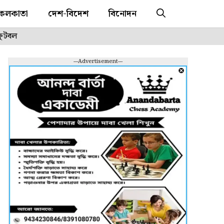
কলকাতা
দেশ-বিদেশ
বিনোদন
ফুটবল
---Advertisement---