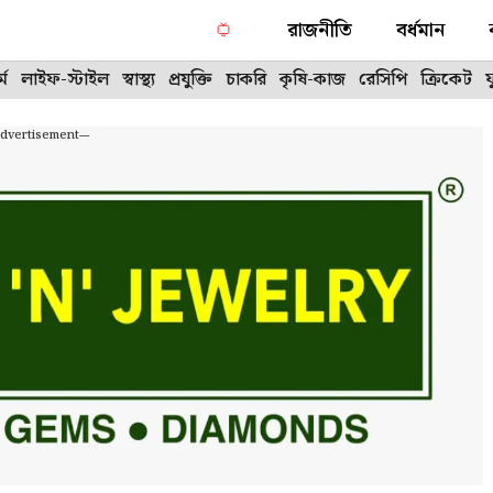
রাজনীতি
বর্ধমান
্ম
লাইফ-স্টাইল
স্বাস্থ্য
প্রযুক্তি
চাকরি
কৃষি-কাজ
রেসিপি
ক্রিকেট
Advertisement---