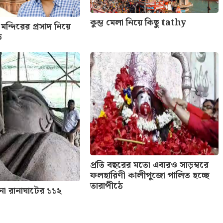
কুম্ভ মেলা নিয়ে কিছু tathy
 মন্দিরের প্রসাদ নিয়ে
ত
প্রতি বছরের মতো এবারও সাড়ম্বরে
ফলহারিণী কালীপুজো পালিত হচ্ছে
তারাপীঠে
না রানাঘাটের ১১২