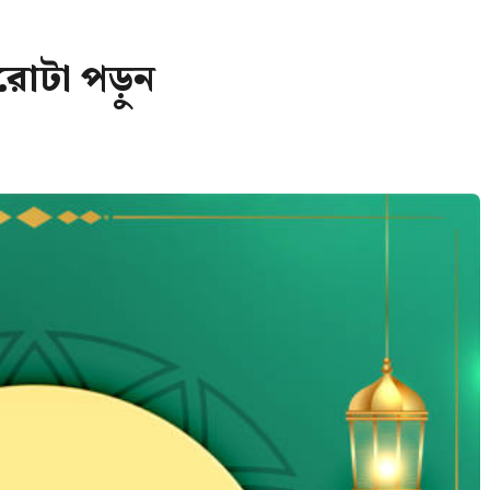
োটা পড়ুন