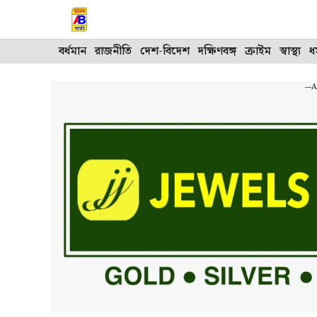
Skip
to
content
বর্ধমান
রাজনীতি
দেশ-বিদেশ
দক্ষিণবঙ্গ
ক্রাইম
স্বাস্থ্য
ধর
---