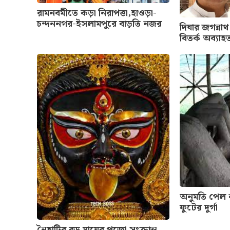
রামনবমীতে কড়া নিরাপত্তা,হাওড়া-
চন্দননগর-ইসলামপুরে বাড়তি নজর
দিঘার জগন্নাথ
বিতর্ক অব্যাহ
অনুমতি পেল 
ফুটের দুর্গা
নৈহাটির বড় মায়ের পুজো সংক্রান্ত