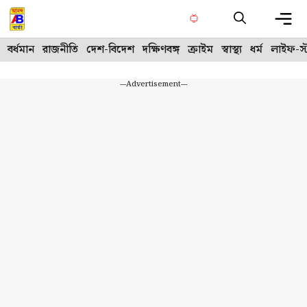
Skip
to
content
Me
বর্ধমান
রাজনীতি
দেশ-বিদেশ
দক্ষিণবঙ্গ
ক্রাইম
স্বাস্থ্য
ধর্ম
লাইফ-স্
---Advertisement---