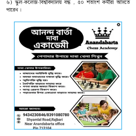
৬) স্কুল-কলেজ-বিশ্ববিদ্যালয় বন্ধ , ৫০ শতাংশ কর্মীরা আসতে
পারেন ।