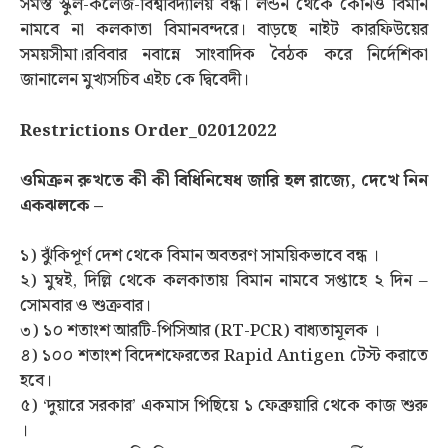
সমস্ত স্কুল-কলেজ-বিশ্ববিদ্যালয় বন্ধ। লন্ডন থেকে কোনও বিমান
নামবে না কলকাতা বিমানবন্দরে। বাড়ছে নাইট কারফিউয়ের
সময়সীমা।রবিবার নবান্নে সাংবাদিক বৈঠক করে নির্দেশিকা
জানালেন মুখ্যসচিব এইচ কে দ্বিবেদী।
Restrictions Order_02012022
ওমিক্রন রুখতে কী কী বিধিনিষেধ জারি হল রাজ্যে, দেখে নিন
একঝলকে –
১) ঝুঁকিপূর্ণ দেশ থেকে বিমান অবতরণ সাময়িকভাবে বন্ধ ।
২) মুম্বই, দিল্লি থেকে কলকাতায় বিমান নামবে সপ্তাহে ২ দিন –
সোমবার ও শুক্রবার।
৩) ১০ শতাংশ আরটি-পিসিআর (RT-PCR) বাধ্যতামূলক ।
৪) ১০০ শতাংশ বিদেশফেরতের Rapid Antigen টেস্ট করাতে
হবে।
৫) ‘দুয়ারে সরকার’ একমাস পিছিয়ে ১ ফেব্রুয়ারি থেকে কাজ শুরু
।