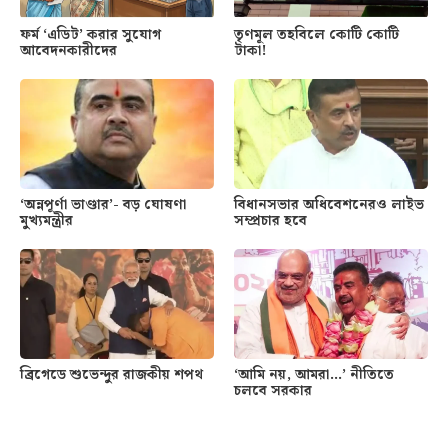
ফর্ম ‘এডিট’ করার সুযোগ
তৃণমূল তহবিলে কোটি কোটি
আবেদনকারীদের
টাকা!
‘অন্নপূর্ণা ভাণ্ডার’- বড় ঘোষণা
বিধানসভার অধিবেশনেরও লাইভ
মুখ্যমন্ত্রীর
সম্প্রচার হবে
ব্রিগেডে শুভেন্দুর রাজকীয় শপথ
‘আমি নয়, আমরা…’ নীতিতে
চলবে সরকার