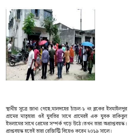
স্থানীয় সূত্রে জানা গেছে,মাল‍দহের চাঁচল-১ নং ব্লকের ইসমাইলপুর
গ্রামের মাতৃহারা ওই যুবতির সাথে গ্রামেরই এক যুবক রাকিবুল
ইসলামের সাথে প্রেমের সম্পর্ক গড়ে উঠে।তখন তারা অপ্রাপ্তবয়স্ক।
প্রাপ্তবয়স্ক হতেই তারা রেজিস্ট্রি বিয়েও করেন ২০১৯ সালে।