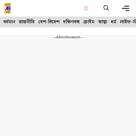
Skip
to
content
Me
বর্ধমান
রাজনীতি
দেশ-বিদেশ
দক্ষিণবঙ্গ
ক্রাইম
স্বাস্থ্য
ধর্ম
লাইফ-স্
---Advertisement---