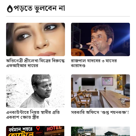
পড়তে ভুলবেন না
অভিনেত্রী শ্রীলেখা মিত্রের বিরুদ্ধে
রাজপাল যাদবের ৩ মাসের
এফআইআর দায়ের
কারাদণ্ড
এনকাউন্টারে নিহত স্বামীর প্রতি
সরকারি অফিসে ‘গুপ্ত শয়নকক্ষ’!
একরাশ ক্ষোভ স্ত্রীর