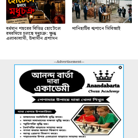
বর্ধমান শহরের বিভিন্ন হোটেলে
পানিহাটির শ্মশানে সিবিআই
রমরমিয়ে চলছে মধুচক্র: ক্ষুব্ধ
এলাকাবাসী, উদাসীন প্রশাসন
---Advertisement---