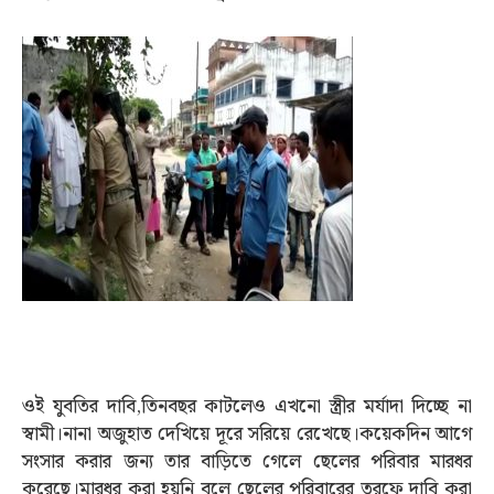
ওই যুবতির দাবি,তিনবছর কাটলেও এখনো স্ত্রীর মর্যাদা দিচ্ছে না
স্বামী।নানা অজুহাত দেখিয়ে দূরে সরিয়ে রেখেছে।কয়েকদিন আগে
সংসার করার জন‍্য তার বাড়িতে গেলে ছেলের পরিবার মারধর
করেছে।মারধর করা হয়নি বলে ছেলের পরিবারের তরফে দাবি করা