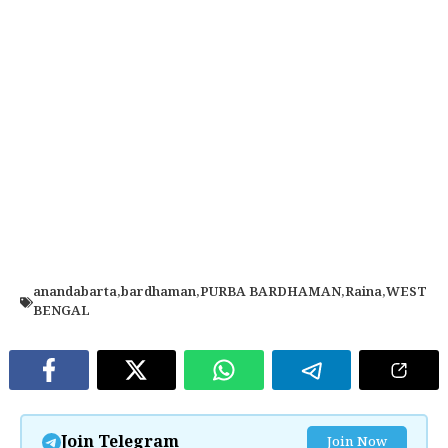
anandabarta
,
bardhaman
,
PURBA BARDHAMAN
,
Raina
,
WEST
BENGAL
Join Telegram
Join Now