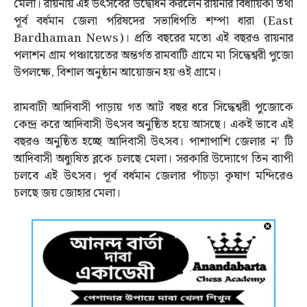
মেলা। রায়নায় এই উত্‍সবের উদ্বোধন করলেন রায়নার বিধায়িকা তথা
পূর্ব বর্ধমান জেলা পরিষদের সভাধিপতি শম্পা ধারা (East
Bardhaman News)। প্রতি বছরের মতো এই বছরও রায়নার
পলাশন গ্রাম পঞ্চায়েতের অন্তর্গত রামবাটি গ্রামে মা সিদ্ধেশ্বরী পুজো
উপলক্ষে, বিশাল অনুষ্ঠান আয়োজন হয় ওই গ্রামে।
রামবাটী আদিবাসী পাড়ায় গত আট বছর ধরে সিদ্ধেশ্বরী পুজোকে
কেন্দ্র করে আদিবাসী উত্‍সব অনুষ্ঠিত হয়ে আসছে। একই ভাবে এই
বছরও অনুষ্ঠিত হচ্ছে আদিবাসী উত্‍সব। পাশাপাশি জেলার ন’ টি
আদিবাসী অধ্যুষিত ব্লকে চলছে মেলা। সরকারি উদ্যোগে তিন ব্যাপী
চলবে এই উত্‍সব। পূর্ব বর্ধমান জেলার পাঁচড়া কৃষাণ মন্দিরেও
চলছে জয় জোহার মেলা।