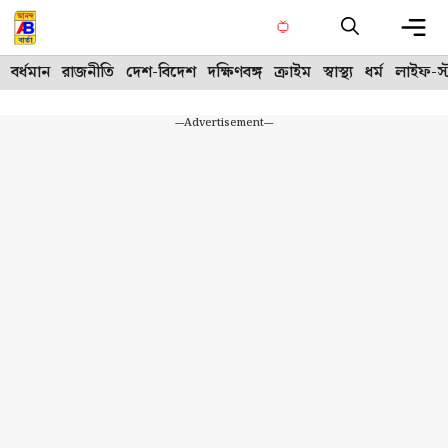
Skip
to
content
Me
বর্ধমান
রাজনীতি
দেশ-বিদেশ
দক্ষিণবঙ্গ
ক্রাইম
স্বাস্থ্য
ধর্ম
লাইফ-স্
---Advertisement---