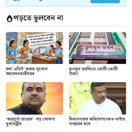
পড়তে ভুলবেন না
ফর্ম ‘এডিট’ করার সুযোগ
তৃণমূল তহবিলে কোটি কোটি
আবেদনকারীদের
টাকা!
‘অন্নপূর্ণা ভাণ্ডার’- বড় ঘোষণা
বিধানসভার অধিবেশনেরও লাইভ
মুখ্যমন্ত্রীর
সম্প্রচার হবে