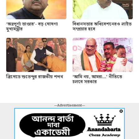
‘অন্নপূর্ণা ভাণ্ডার’- বড় ঘোষণা
বিধানসভার অধিবেশনেরও লাইভ
মুখ্যমন্ত্রীর
সম্প্রচার হবে
ব্রিগেডে শুভেন্দুর রাজকীয় শপথ
‘আমি নয়, আমরা…’ নীতিতে
চলবে সরকার
---Advertisement---