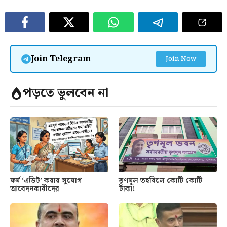
Join Telegram
Join Now
পড়তে ভুলবেন না
ফর্ম ‘এডিট’ করার সুযোগ
তৃণমূল তহবিলে কোটি কোটি
আবেদনকারীদের
টাকা!