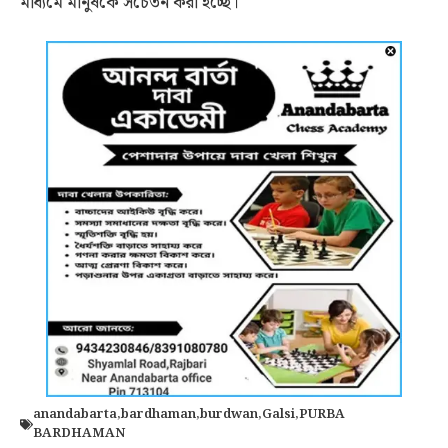
মাধ্যমে মানুষকে সচেতন করা হচ্ছে।
anandabarta
,
bardhaman
,
burdwan
,
Galsi
,
PURBA
BARDHAMAN