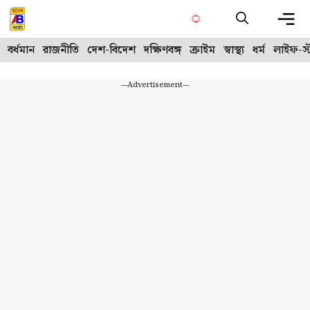
Skip
to
content
Me
বর্ধমান
রাজনীতি
দেশ-বিদেশ
দক্ষিণবঙ্গ
ক্রাইম
স্বাস্থ্য
ধর্ম
লাইফ-স্
---Advertisement---