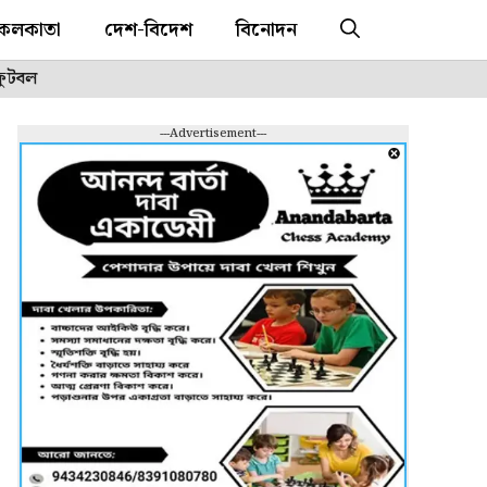
কলকাতা
দেশ-বিদেশ
বিনোদন
ফুটবল
---Advertisement---