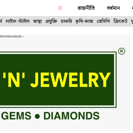
রাজনীতি
বর্ধমান
্ম
লাইফ-স্টাইল
স্বাস্থ্য
প্রযুক্তি
চাকরি
কৃষি-কাজ
রেসিপি
ক্রিকেট
Advertisement---