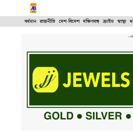
Skip
to
content
বর্ধমান
রাজনীতি
দেশ-বিদেশ
দক্ষিণবঙ্গ
ক্রাইম
স্বাস্থ্য
ধর
---