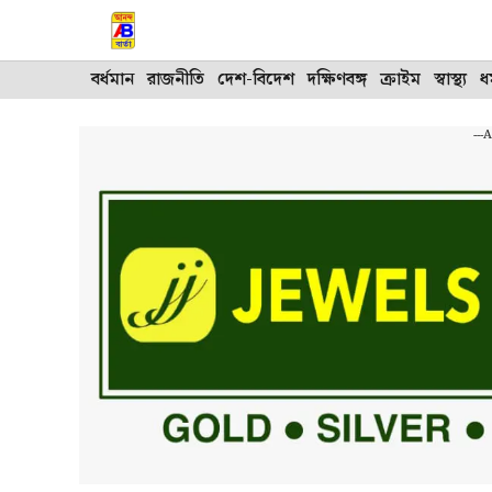
Skip
to
content
বর্ধমান
রাজনীতি
দেশ-বিদেশ
দক্ষিণবঙ্গ
ক্রাইম
স্বাস্থ্য
ধর
---