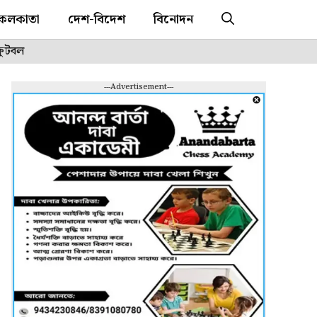
কলকাতা
দেশ-বিদেশ
বিনোদন
ফুটবল
---Advertisement---