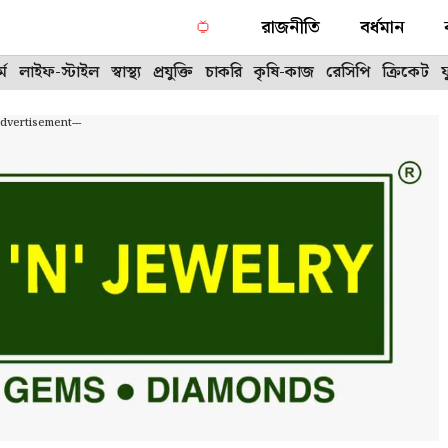
রাজনীতি
বর্ধমান
্ম
লাইফ-স্টাইল
স্বাস্থ্য
প্রযুক্তি
চাকরি
কৃষি-কাজ
রেসিপি
ক্রিকেট
Advertisement---