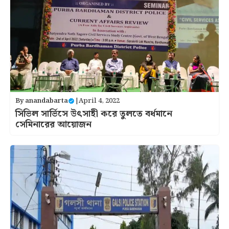
By
anandabarta
|
April 4, 2022
সিভিল সার্ভিসে উত্‍সাহী করে তুলতে বর্ধমানে
সেমিনারের আয়োজন