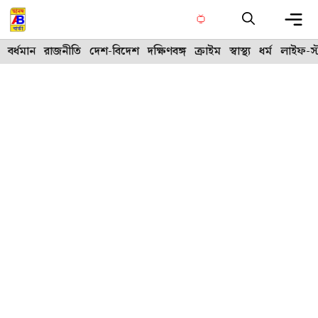
Skip
to
content
Me
বর্ধমান
রাজনীতি
দেশ-বিদেশ
দক্ষিণবঙ্গ
ক্রাইম
স্বাস্থ্য
ধর্ম
লাইফ-স্