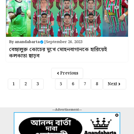
By
anandabarta
|
September 26, 2023
বেঙ্গালুরু কোচের মুখে মোহনবাগানকে হারিয়েই
কলকাতা ছাড়ব
Previous
1
2
3
4
5
6
7
8
Next
---Advertisement---