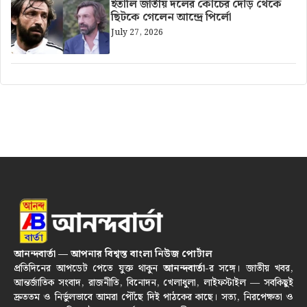
ইতালি জাতীয় দলের কোচের দৌড় থেকে
ছিটকে গেলেন আন্দ্রে পির্লো
July 27, 2026
আনন্দবার্তা — আপনার বিশ্বস্ত বাংলা নিউজ পোর্টাল
প্রতিদিনের আপডেট পেতে যুক্ত থাকুন
আনন্দবার্তা
-র সঙ্গে। জাতীয় খবর,
আন্তর্জাতিক সংবাদ, রাজনীতি, বিনোদন, খেলাধুলা, লাইফস্টাইল — সবকিছুই
দ্রুততম ও নির্ভুলভাবে আমরা পৌঁছে দিই পাঠকের কাছে। সত্য, নিরপেক্ষতা ও