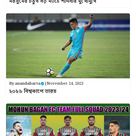
মরসুমের চতুর্থ বড় ম্যাচে শনিবার মুখোমুখি
By
anandabarta
|
November 24, 2023
২০২৬ বিশ্বকাপে ভারত