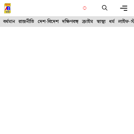
Skip
to
content
Me
বর্ধমান
রাজনীতি
দেশ-বিদেশ
দক্ষিণবঙ্গ
ক্রাইম
স্বাস্থ্য
ধর্ম
লাইফ-স্