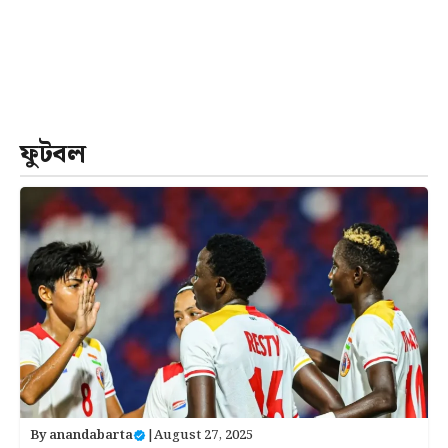
ফুটবল
By
anandabarta
|
August 27, 2025