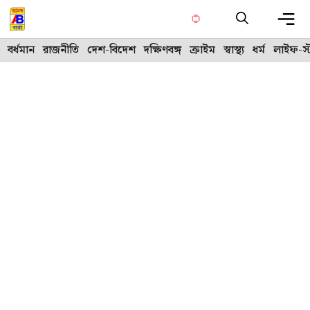
Skip
to
content
Me
বর্ধমান
রাজনীতি
দেশ-বিদেশ
দক্ষিণবঙ্গ
ক্রাইম
স্বাস্থ্য
ধর্ম
লাইফ-স্