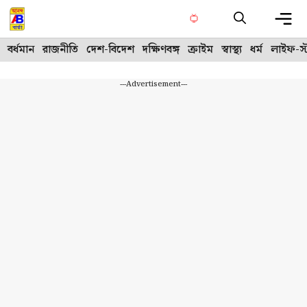
Skip
to
content
Me
বর্ধমান
রাজনীতি
দেশ-বিদেশ
দক্ষিণবঙ্গ
ক্রাইম
স্বাস্থ্য
ধর্ম
লাইফ-স্
---Advertisement---