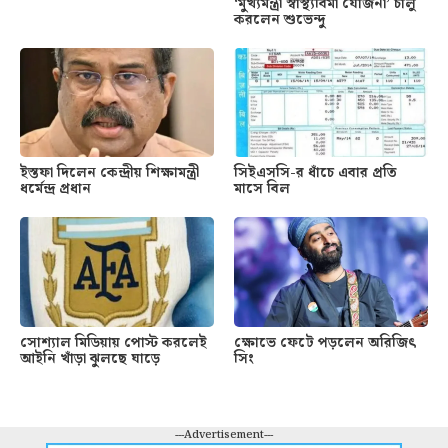
‘মুখ্যমন্ত্রী স্বাস্থ্যবিমা যোজনা’ চালু
করলেন শুভেন্দু
ইস্তফা দিলেন কেন্দ্রীয় শিক্ষামন্ত্রী
সিইএসসি-র ধাঁচে এবার প্রতি
ধর্মেন্দ্র প্রধান
মাসে বিল
সোশ্যাল মিডিয়ায় পোস্ট করলেই
ক্ষোভে ফেটে পড়লেন অরিজিৎ
আইনি খাঁড়া ঝুলছে ঘাড়ে
সিং
---Advertisement---