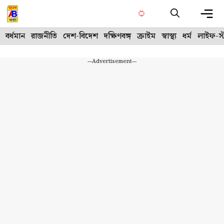
Skip
to
content
Me
বর্ধমান
রাজনীতি
দেশ-বিদেশ
দক্ষিণবঙ্গ
ক্রাইম
স্বাস্থ্য
ধর্ম
লাইফ-স্
---Advertisement---