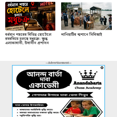
বর্ধমান শহরের বিভিন্ন হোটেলে
পানিহাটির শ্মশানে সিবিআই
রমরমিয়ে চলছে মধুচক্র: ক্ষুব্ধ
এলাকাবাসী, উদাসীন প্রশাসন
---Advertisement---