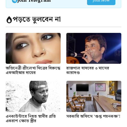
Join Telegram
Join Now
পড়তে ভুলবেন না
অভিনেত্রী শ্রীলেখা মিত্রের বিরুদ্ধে
রাজপাল যাদবের ৩ মাসের
এফআইআর দায়ের
কারাদণ্ড
এনকাউন্টারে নিহত স্বামীর প্রতি
সরকারি অফিসে ‘গুপ্ত শয়নকক্ষ’!
একরাশ ক্ষোভ স্ত্রীর