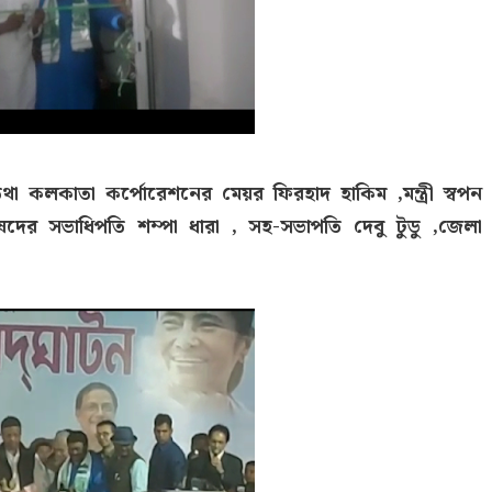
 তথা কলকাতা কর্পোরেশনের মেয়র ফিরহাদ হাকিম ,মন্ত্রী স্বপন
রিষদের সভাধিপতি শম্পা ধারা , সহ-সভাপতি দেবু টুডু ,জেলা