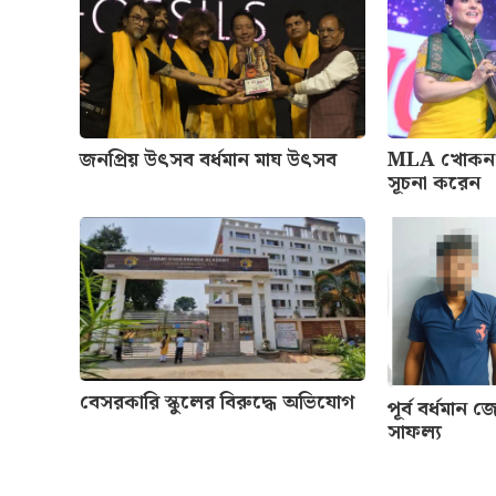
জনপ্রিয় উৎসব বর্ধমান মাঘ উৎসব
MLA খোকন 
সূচনা করেন
বেসরকারি স্কুলের বিরুদ্ধে অভিযোগ
পূর্ব বর্ধমান
সাফল্য