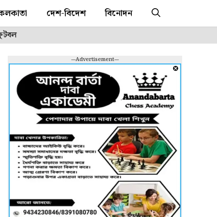
কলকাতা
দেশ-বিদেশ
বিনোদন
ফুটবল
---Advertisement---