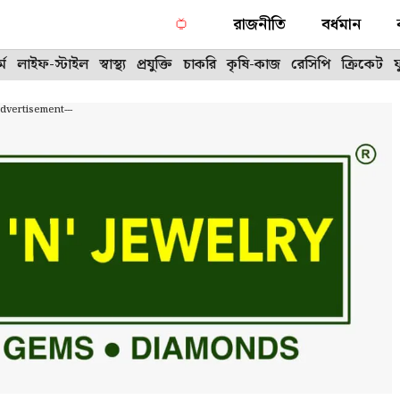
রাজনীতি
বর্ধমান
্ম
লাইফ-স্টাইল
স্বাস্থ্য
প্রযুক্তি
চাকরি
কৃষি-কাজ
রেসিপি
ক্রিকেট
Advertisement---