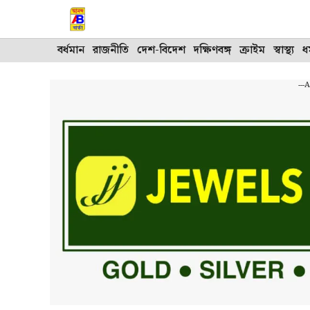
Skip
to
content
বর্ধমান
রাজনীতি
দেশ-বিদেশ
দক্ষিণবঙ্গ
ক্রাইম
স্বাস্থ্য
ধর
---