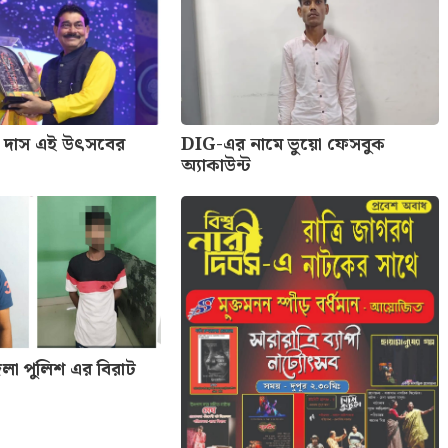
দাস এই উৎসবের
DIG-এর নামে ভুয়ো ফেসবুক
অ্যাকাউন্ট
 জেলা পুলিশ এর বিরাট