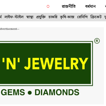
রাজনীতি
বর্ধমান
্ম
লাইফ-স্টাইল
স্বাস্থ্য
প্রযুক্তি
চাকরি
কৃষি-কাজ
রেসিপি
ক্রিকেট
Advertisement---