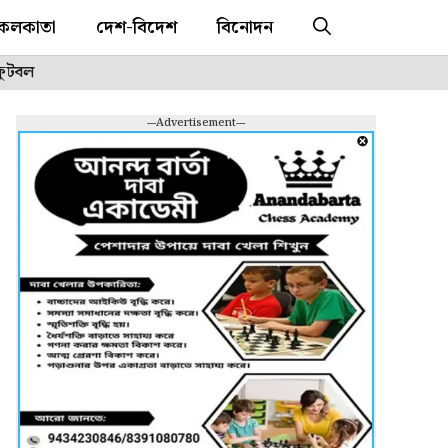
কলকাতা
দেশ-বিদেশ
বিনোদন
ফুটবল
---Advertisement---