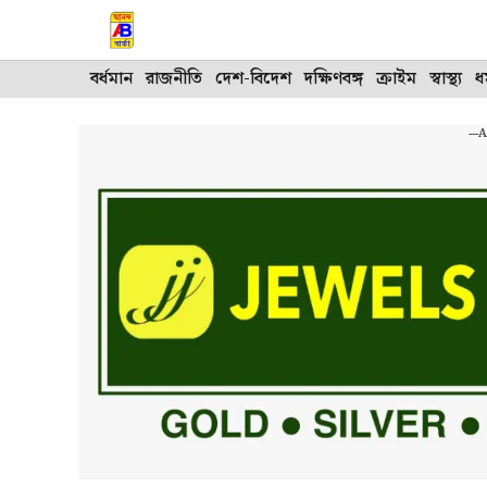
Skip
to
content
বর্ধমান
রাজনীতি
দেশ-বিদেশ
দক্ষিণবঙ্গ
ক্রাইম
স্বাস্থ্য
ধর
---