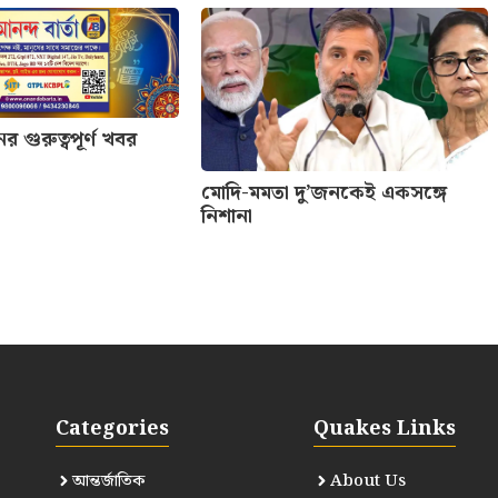
গুরুত্বপূর্ণ খবর
মোদি-মমতা দু’জনকেই একসঙ্গে
নিশানা
Categories
Quakes Links
আন্তর্জাতিক
About Us