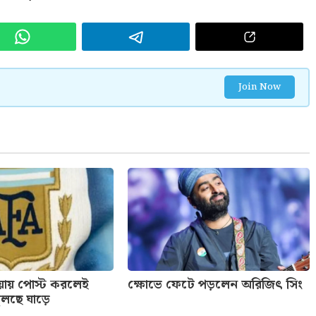
Join Now
য়ায় পোস্ট করলেই
ক্ষোভে ফেটে পড়লেন অরিজিৎ সিং
ুলছে ঘাড়ে