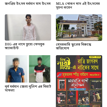
জনপ্রিয় উৎসব বর্ধমান মাঘ উৎসব
MLA খোকন দাস এই উৎসবের
সূচনা করেন
DIG-এর নামে ভুয়ো ফেসবুক
বেসরকারি স্কুলের বিরুদ্ধে
অ্যাকাউন্ট
অভিযোগ
পূর্ব বর্ধমান জেলা পুলিশ এর বিরাট
সাফল্য