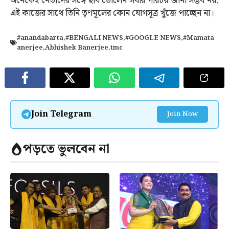
অনেকেই নেতাদের সঙ্গে ছবি তোলেন সবার পরিচয় জানা সম্ভব নয়,
এই কাজের সাথে তিনি তৃণমূলের কোন যোগসূত্র খুঁজে পাচ্ছেন না।
#anandabarta
,
#BENGALI NEWS
,
#GOOGLE NEWS
,
#Mamata
anerjee
,
Abhishek Banerjee
,
tmc
Join Telegram
Join Now
পড়তে ভুলবেন না