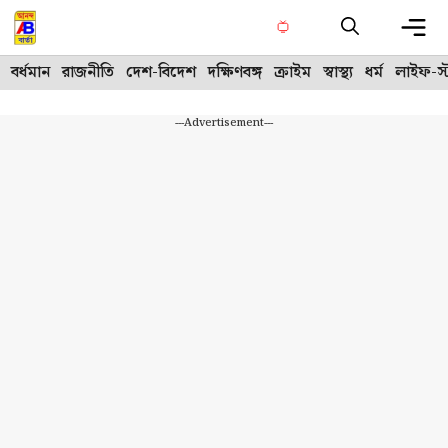
Skip
to
content
Me
বর্ধমান
রাজনীতি
দেশ-বিদেশ
দক্ষিণবঙ্গ
ক্রাইম
স্বাস্থ্য
ধর্ম
লাইফ-স্
---Advertisement---