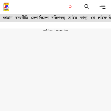
Skip
to
content
Me
বর্ধমান
রাজনীতি
দেশ-বিদেশ
দক্ষিণবঙ্গ
ক্রাইম
স্বাস্থ্য
ধর্ম
লাইফ-স্
---Advertisement---