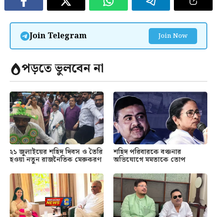
Join Telegram
Join Now
পড়তে ভুলবেন না
২১ জুলাইয়ের শহিদ দিবস ও তৈরি
শহিদ পরিবারকে বঞ্চনার
হওয়া নতুন রাজনৈতিক মেরুকরণ
অভিযোগে মমতাকে তোপ