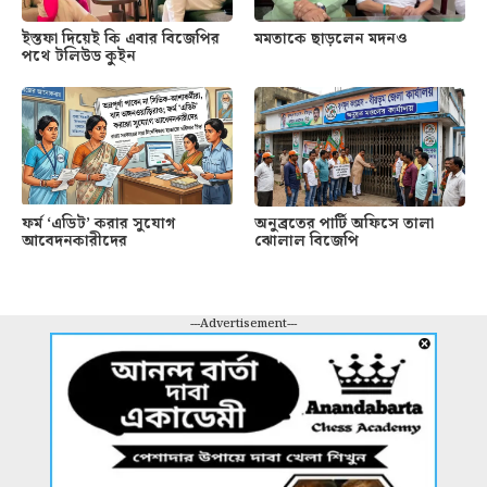
ইস্তফা দিয়েই কি এবার বিজেপির
মমতাকে ছাড়লেন মদনও
পথে টলিউড কুইন
ফর্ম ‘এডিট’ করার সুযোগ
অনুব্রতের পার্টি অফিসে তালা
আবেদনকারীদের
ঝোলাল বিজেপি
---Advertisement---