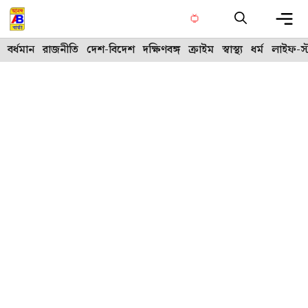
Skip
to
content
Me
বর্ধমান
রাজনীতি
দেশ-বিদেশ
দক্ষিণবঙ্গ
ক্রাইম
স্বাস্থ্য
ধর্ম
লাইফ-স্