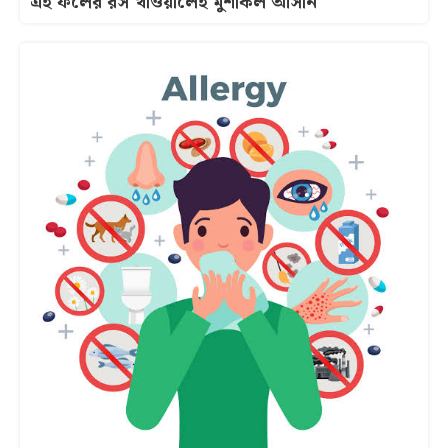
এই ফলের রস খাওয়ালেই মুশকিল আসান